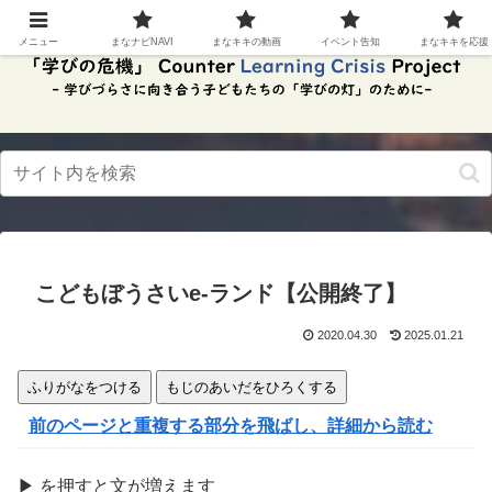
スク
リー
メニュー
まなナビNAVI
まなキキの動画
イベント告知
まなキキを応援
ンリ
ーダ
ーモ
ー
ド。
この
ボタ
ンを
押す
と、
ご利
用中
こどもぼうさいe-ランド【公開終了】
のス
クリ
ーン
2020.04.30
2025.01.21
リー
ダー
ふりがなをつける
もじのあいだをひろくする
の読
み上
前のページと重複する部分を飛ばし、詳細から読む
げを
スム
ーズ
▶
を
押
すと文が
増
えます
にで