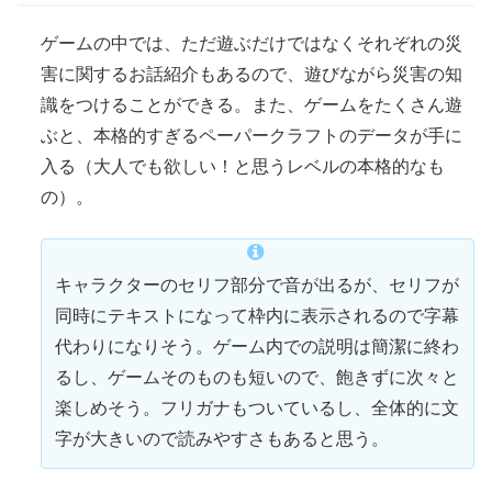
ゲームの中では、ただ遊ぶだけではなくそれぞれの災
害に関するお話
紹介
もあるので、遊びながら災害の知
識をつけることができる。また、ゲームをたくさん遊
ぶと、本格的すぎるペーパークラフトのデータが手に
入る（大人でも
欲
しい！と思うレベルの本格的なも
の）。
キャラクターのセリフ部分で音が出るが、セリフが
同時にテキストになって
枠
内に表示されるので
字幕
代わりになりそう。ゲーム内での説明は
簡潔
に終わ
るし、ゲームそのものも短いので、
飽
きずに次々と
楽しめそう。フリガナもついているし、全体的に文
字が大きいので読みやすさもあると思う。