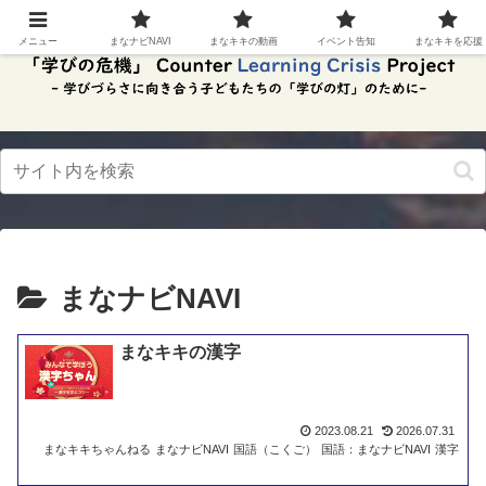
スク
リー
メニュー
まなナビNAVI
まなキキの動画
イベント告知
まなキキを応援
ンリ
ーダ
ーモ
ー
ド。
この
ボタ
ンを
押す
と、
ご利
用中
のス
まなナビNAVI
クリ
ーン
リー
まなキキの漢字
ダー
の読
み上
げを
2023.08.21
2026.07.31
スム
まなキキちゃんねる
まなナビNAVI
国語（こくご）
国語：まなナビNAVI
漢字
ーズ
にで