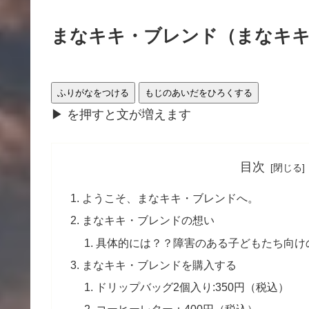
きま
す
まなキキ・ブレンド（まなキ
ふりがなをつける
もじのあいだをひろくする
▶
を
押
すと文が
増
えます
目次
ようこそ、まなキキ・ブレンドへ。
まなキキ・ブレンドの想い
具体的には？？障害のある子どもたち向け
まなキキ・ブレンドを購入する
ドリップバッグ2個入り:350円（税込）