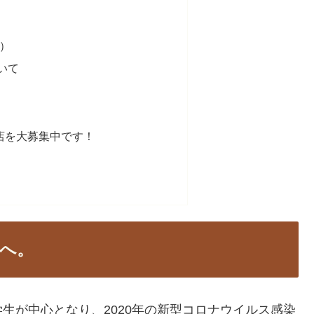
）
込）
いて
店を大募集中です！
へ。
生が中心となり、2020年の新型コロナウイルス感染