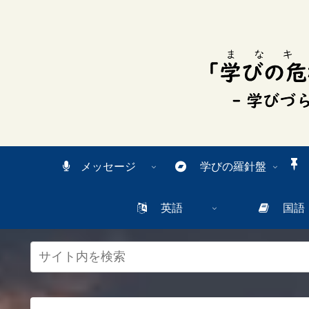
スク
リー
ンリ
ーダ
ーモ
ー
ド。
この
ボタ
ンを
押す
と、
ご利
メッセージ
学びの羅針盤
用中
のス
クリ
英語
国語
ーン
リー
ダー
の読
み上
げを
スム
ーズ
にで