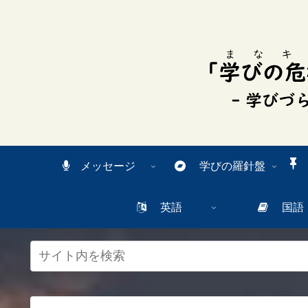
スク
リー
ンリ
ーダ
ーモ
ー
ド。
この
ボタ
ンを
押す
と、
ご利
メッセージ
学びの羅針盤
用中
のス
クリ
英語
国語
ーン
リー
ダー
の読
み上
げを
スム
ーズ
にで