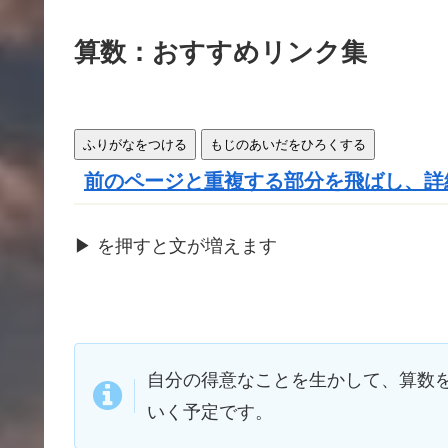
きま
す
算数：おすすめリンク集
ふりがなをつける
もじのあいだをひろくする
前のページと重複する部分を飛ばし、詳
▶
を
押
すと文が
増
えます
自分の得意なことを生かして、算数
いく予定です。