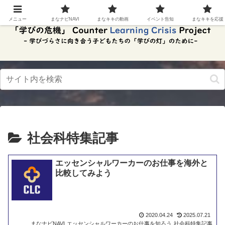
スク
リー
メニュー
まなナビNAVI
まなキキの動画
イベント告知
まなキキを応援
ンリ
ーダ
ーモ
ー
ド。
この
ボタ
ンを
押す
と、
ご利
用中
のス
社会科特集記事
クリ
ーン
リー
エッセンシャルワーカーのお仕事を海外と
ダー
比較してみよう
の読
み上
げを
スム
ーズ
2020.04.24
2025.07.21
にで
まなナビNAVI
エッセンシャルワーカーのお仕事を知ろう
社会科特集記事