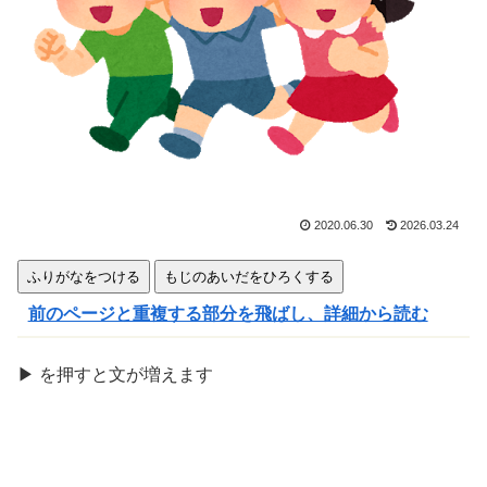
きま
す
2020.06.30
2026.03.24
ふりがなをつける
もじのあいだをひろくする
前のページと重複する部分を飛ばし、詳細から読む
▶
を
押
すと文が
増
えます