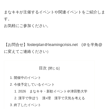
まなキキが
主催
するイベントや
関連
イベントをご
紹介
しま
す。
お
気軽
にご
参加
ください。
【お
問合
せ】fosterplan＠learningcrisis.net (＠を
半角
@
に
変
えてご
連絡
ください）
目次
開催中のイベント
今後予定しているイベント
2026 まなキキ・新歓イベント＠津田塾大学
漢字で学ぼう 漢×理
漢字
で
天気
を
考
える
終了したイベント