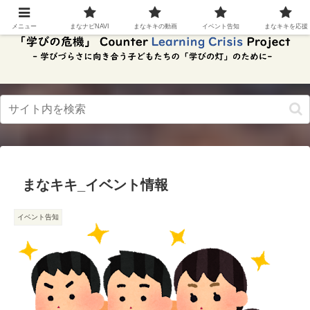
スク
リー
メニュー
まなナビNAVI
まなキキの動画
イベント告知
まなキキを応援
ンリ
ーダ
ーモ
ー
ド。
この
ボタ
ンを
押す
と、
ご利
用中
まなキキ_イベント情報
のス
クリ
ーン
イベント告知
リー
ダー
の読
み上
げを
スム
ーズ
にで