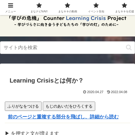
スク
リー
メニュー
まなナビNAVI
まなキキの動画
イベント告知
まなキキを応援
ンリ
ーダ
ーモ
ー
ド。
この
ボタ
ンを
押す
と、
ご利
用中
Learning Crisisとは何か？
のス
クリ
ーン
2020.04.27
2022.04.08
リー
ダー
ふりがなをつける
もじのあいだをひろくする
の読
み上
前のページと重複する部分を飛ばし、詳細から読む
げを
スム
ーズ
▶
を
押
すと文が
増
えます
にで