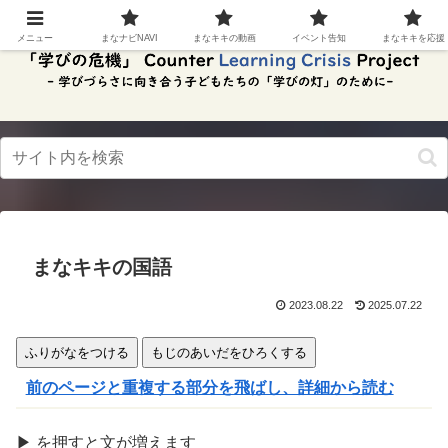
スク
リー
メニュー
まなナビNAVI
まなキキの動画
イベント告知
まなキキを応援
ンリ
ーダ
ーモ
ー
ド。
この
ボタ
ンを
押す
と、
ご利
用中
まなキキの国語
のス
クリ
ーン
2023.08.22
2025.07.22
リー
ダー
ふりがなをつける
もじのあいだをひろくする
の読
み上
前のページと重複する部分を飛ばし、詳細から読む
げを
スム
ーズ
▶
を
押
すと文が
増
えます
にで