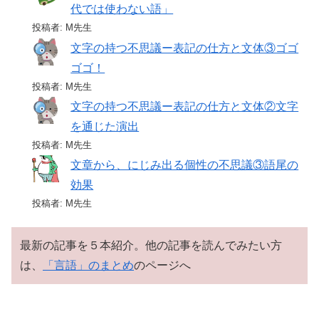
代では使わない語」
投稿者: M先生
文字の持つ不思議ー表記の仕方と文体③ゴゴ
ゴゴ！
投稿者: M先生
文字の持つ不思議ー表記の仕方と文体②文字
を通じた演出
投稿者: M先生
文章から、にじみ出る個性の不思議③語尾の
効果
投稿者: M先生
最新の記事を５本紹介。他の記事を読んでみたい方
は、
「言語」のまとめ
のページへ