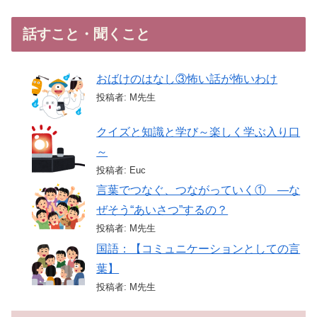
話すこと・聞くこと
おばけのはなし③怖い話が怖いわけ
投稿者: M先生
クイズと知識と学び～楽しく学ぶ入り口
～
投稿者: Euc
言葉でつなぐ、つながっていく① ―な
ぜそう“あいさつ”するの？
投稿者: M先生
国語：【コミュニケーションとしての言
葉】
投稿者: M先生