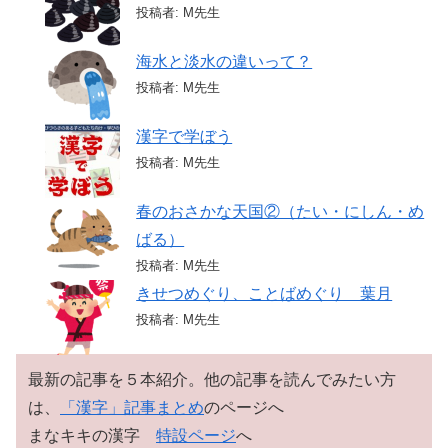
投稿者: M先生
海水と淡水の違いって？
投稿者: M先生
漢字で学ぼう
投稿者: M先生
春のおさかな天国②（たい・にしん・め
ばる）
投稿者: M先生
きせつめぐり、ことばめぐり 葉月
投稿者: M先生
最新の記事を５本紹介。他の記事を読んでみたい方
は、
「漢字」記事まとめ
のページへ
まなキキの漢字
特設ページ
へ