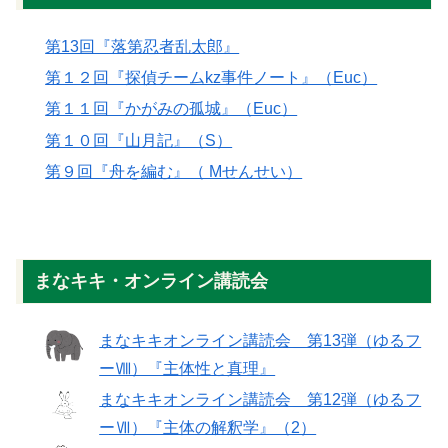
第13回『落第忍者乱太郎』
第１２回『探偵チームkz事件ノート』（Euc）
第１１回『かがみの孤城』（Euc）
第１０回『山月記』（S）
第９回『舟を編む』（ Mせんせい）
まなキキ・オンライン講読会
まなキキオンライン講読会＿第13弾（ゆるフ
ーⅧ）『主体性と真理』
まなキキオンライン講読会＿第12弾（ゆるフ
ーⅦ）『主体の解釈学』（2）