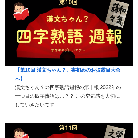
【第10回 漢文ちゃん？、書初めのお披露目大会
へ】
漢文ちゃん？の四字熟語週報の第十報 2022年の
一つ目の四字熟語は…？？ この空気感を大切に
していきたいです。