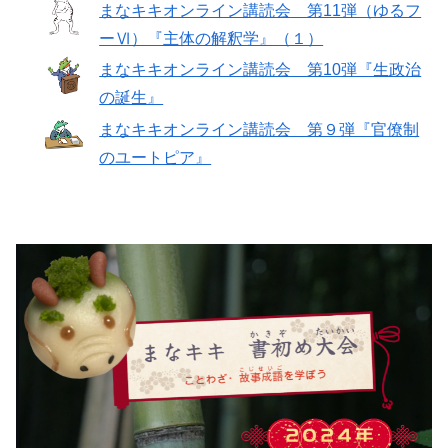
まなキキオンライン講読会＿第11弾（ゆるフ
ーⅥ）『主体の解釈学』（１）
まなキキオンライン講読会＿第10弾『生政治
の誕生』
まなキキオンライン講読会＿第９弾『官僚制
のユートピア』