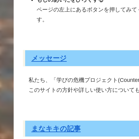
ページの
左上
にあるボタンを
押
してみて
す。
メッセージ
私
たち、「
学
びの
危機
プロジェクト(Counter 
このサイトの
方針
や
詳
しい
使
い
方
について
まなキキの記事