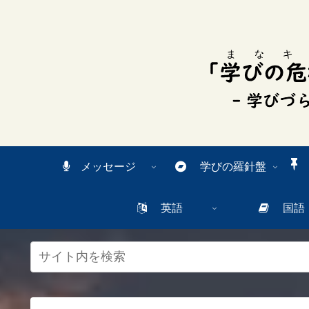
スク
リー
ンリ
ーダ
ーモ
ー
ド。
この
ボタ
ンを
押す
と、
ご利
メッセージ
学びの羅針盤
用中
のス
クリ
英語
国語
ーン
リー
ダー
の読
み上
げを
スム
ーズ
にで