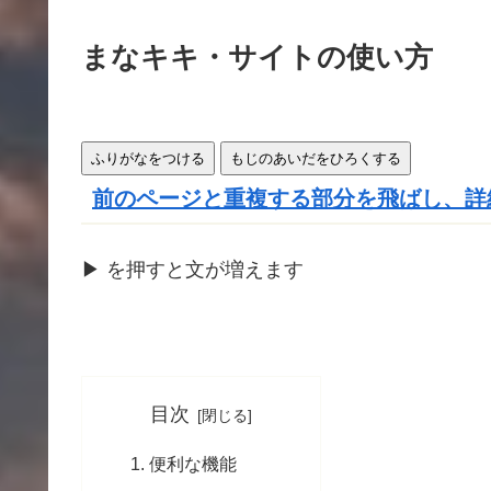
きま
す
まなキキ・サイトの使い方
ふりがなをつける
もじのあいだをひろくする
前のページと重複する部分を飛ばし、詳
▶
を
押
すと文が
増
えます
目次
便利な機能