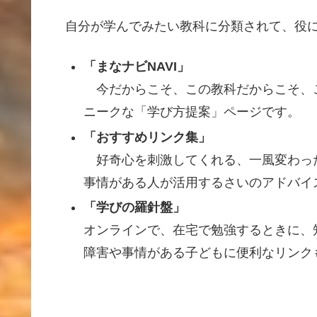
自分
が
学
んでみたい
教科
に
分類
されて、
役
「まなナビNAVI」
今
だからこそ、この
教科
だからこそ、
ニークな「
学
び
方提案
」ページです。
「おすすめリンク
集
」
好奇心
を
刺激
してくれる、
一風変
わっ
事情
がある
人
が
活用
するさいのアドバイ
「学びの羅針盤」
オンラインで、
在宅
で
勉強
するときに、
障害
や
事情
がある
子
どもに
便利
なリンク