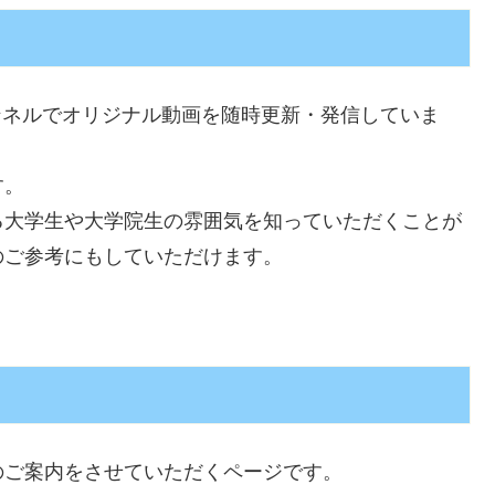
ンネルでオリジナル
動画
を
随時更新
・
発信
していま
す。
る
大学生
や
大学院生
の
雰囲気
を
知
っていただくことが
のご
参考
にもしていただけます。
のご案内をさせていただくページです。