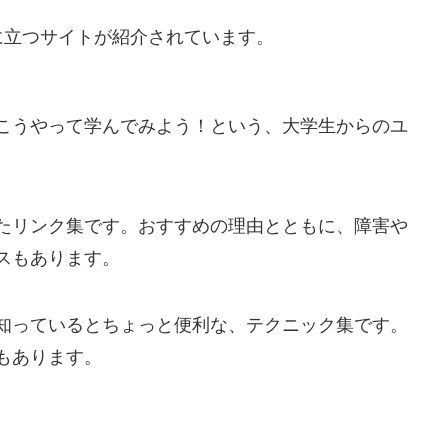
に
立
つサイトが
紹介
されています。
こうやって
学
んでみよう！という、
大学生
からのユ
たリンク
集
です。おすすめの
理由
とともに、
障害
や
スもあります。
知
っているとちょっと
便利
な、テクニック
集
です。
もあります。