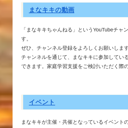
まなキキの動画
「まなキキちゃんねる」というYouTubeチャ
す。
ぜひ、チャンネル
登録
をよろしくお
願
いしま
チャンネルを
通
じて、まなキキに
参加
してい
できます。
家庭学習支援
をご
検討
いただく
際
イベント
まなキキが主催・共催となっているイベント