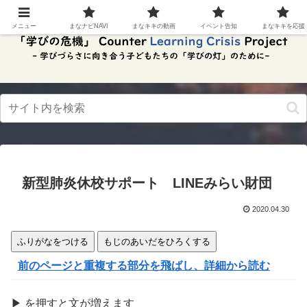
スク
リー
メニュー
まなナビNAVI
まなキキの動画
イベント告知
まなキキを応援
ンリ
ーダ
ーモ
ー
ド。
この
ボタ
ンを
押す
と、
ご利
用中
新型肺炎休校サポート LINEみらい財団
のス
クリ
ーン
2020.04.30
リー
ダー
ふりがなをつける
もじのあいだをひろくする
の読
み上
前のページと重複する部分を飛ばし、詳細から読む
げを
スム
ーズ
▶
を
押
すと文が
増
えます
にで