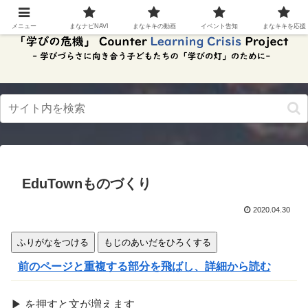
スク
リー
メニュー
まなナビNAVI
まなキキの動画
イベント告知
まなキキを応援
ンリ
ーダ
ーモ
ー
ド。
この
ボタ
ンを
押す
と、
ご利
用中
EduTownものづくり
のス
クリ
ーン
2020.04.30
リー
ダー
ふりがなをつける
もじのあいだをひろくする
の読
み上
前のページと重複する部分を飛ばし、詳細から読む
げを
スム
ーズ
▶
を
押
すと文が
増
えます
にで