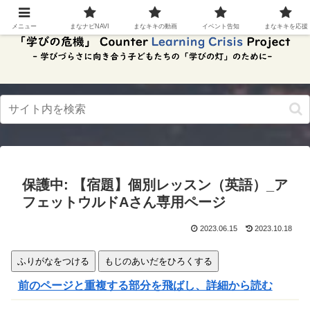
スク
リー
メニュー
まなナビNAVI
まなキキの動画
イベント告知
まなキキを応援
ンリ
ーダ
ーモ
ー
ド。
この
ボタ
ンを
押す
と、
ご利
用中
保護中: 【宿題】個別レッスン（英語）_ア
のス
クリ
フェットウルドAさん専用ページ
ーン
リー
2023.06.15
2023.10.18
ダー
の読
み上
ふりがなをつける
もじのあいだをひろくする
げを
スム
前のページと重複する部分を飛ばし、詳細から読む
ーズ
にで