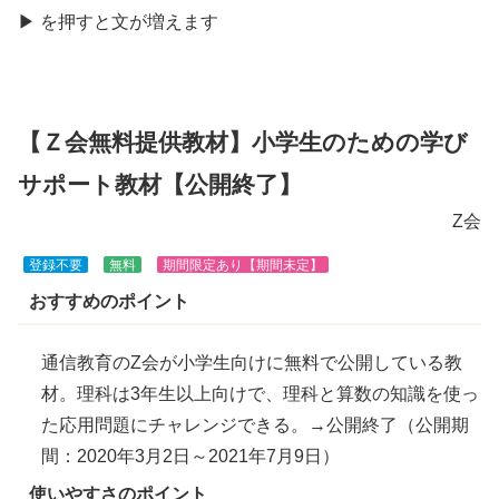
きま
▶
を
押
すと文が
増
えます
す
【Ｚ会無料提供教材】小学生のための学び
サポート教材【公開終了】
Z会
登録不要
無料
期間限定あり【期間未定】
おすすめのポイント
通信教育のZ会が小学生向けに無料で公開している教
材。理科は3年生以上向けで、理科と算数の知識を使っ
た応用問題にチャレンジできる。→公開終了（公開期
間：2020年3月2日～2021年7月9日）
使いやすさのポイント