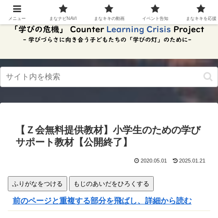
スク
リー
メニュー
まなナビNAVI
まなキキの動画
イベント告知
まなキキを応援
ンリ
ーダ
ーモ
ー
ド。
この
ボタ
ンを
押す
と、
ご利
用中
【Ｚ会無料提供教材】小学生のための学び
のス
クリ
サポート教材【公開終了】
ーン
リー
2020.05.01
2025.01.21
ダー
の読
み上
ふりがなをつける
もじのあいだをひろくする
げを
スム
前のページと重複する部分を飛ばし、詳細から読む
ーズ
にで