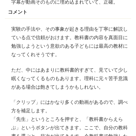
字幕
が動画そのものに
埋
め
込
まれていて、正確。
コメント
実験の手法や、その事象が起きる理由を
丁寧
に解説し
ている点で
信頼
がおけます。教科書の内容を真面目に
勉強しようという
意欲
のある子どもには最高の教材に
なってくれそうです。
ただ、中にはあまりに教科書的すぎて、見ていて少し
眠
くなってくるものもあります。理科に元々苦手意識
がある場合は
飽
きてしまうかもしれない。
「クリップ」にはかなり多くの動画があるので、調べ
方を補足します。
「先生」というところを押すと、「教科書からえら
ぶ」というボタンが出てきます。ここで、自分の教科