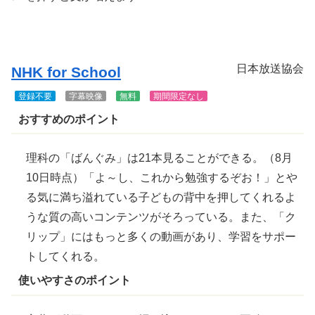
きま
す
日本放送協会
NHK for School
登録不要
字幕映像
無料
期間限定なし
おすすめのポイント
理科の「ばんぐみ」は21本見ることができる。（8月
10日時点）「よ～し、これから勉強するぞお！」とや
る気に満ち
溢
れている子どもの
背中
を
押
してくれるよ
うな質の高いコンテンツがそろっている。また、「ク
リップ」にはもっと多くの動画があり、学習をサポー
トしてくれる。
使いやすさのポイント