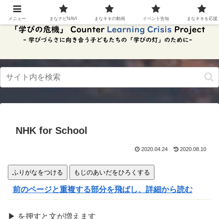
スク
リー
メニュー
まなナビNAVI
まなキキの動画
イベント告知
まなキキを応援
ンリ
ーダ
ーモ
ー
ド。
この
ボタ
ンを
押す
と、
ご利
用中
NHK for School
のス
クリ
ーン
2020.04.24
2020.08.10
リー
ダー
ふりがなをつける
もじのあいだをひろくする
の読
み上
前のページと重複する部分を飛ばし、詳細から読む
げを
スム
ーズ
▶
を
押
すと文が
増
えます
にで