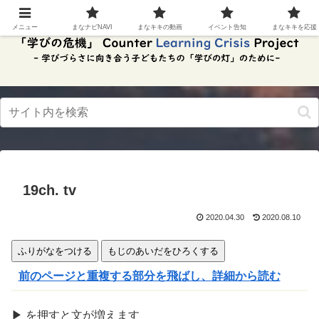
スク
リー
メニュー
まなナビNAVI
まなキキの動画
イベント告知
まなキキを応援
ンリ
ーダ
ーモ
ー
ド。
この
ボタ
ンを
押す
と、
ご利
用中
19ch. tv
のス
クリ
ーン
2020.04.30
2020.08.10
リー
ダー
ふりがなをつける
もじのあいだをひろくする
の読
み上
前のページと重複する部分を飛ばし、詳細から読む
げを
スム
ーズ
▶
を
押
すと文が
増
えます
にで