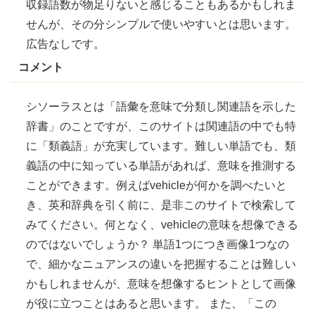
収録語数
が
物足
りないと
感
じることもあるかもしれま
せんが、その
分
シンプルで
使
いやすいとは思います。
広告
なしです。
コメント
シソーラスとは「
語彙
を意味で
分類
し
関連語
を
示
した
辞書
」のことですが、このサイトは関連語の
中
でも
特
に「
類義語
」が
充実
しています。
難
しい単語でも、類
義語の中に知っている単語があれば、意味を
推測
する
ことができます。
例
えばvehicleが
何
かを
調
べたいと
き、
英和辞典
を
引
く
前
に、
是非
このサイトで検索して
みてください。
何
となく、vehicleの意味を
想像
できる
のではないでしょうか？ 単語1つにつき画像1つなの
で、
細
かなニュアンスの
違
いを
把握
することは難しい
かもしれませんが、意味を想像するヒントとして画像
が
役
に
立
つことはあると思います。 また、「この