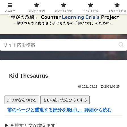
スク
リー
メニュー
まなナビNAVI
まなキキの動画
イベント告知
まなキキを応援
ンリ
ーダ
ーモ
ー
ド。
この
ボタ
ンを
押す
と、
ご利
用中
Kid Thesaurus
のス
クリ
ーン
2021.03.22
2021.03.25
リー
ダー
ふりがなをつける
もじのあいだをひろくする
の読
み上
前のページと重複する部分を飛ばし、詳細から読む
げを
スム
ーズ
▶
を
押
すと文が
増
えます
にで