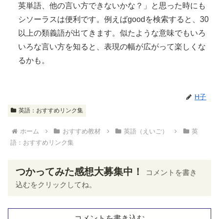
英単語
、
他
の
言
い方できないかな？」と思った
時
にも
シソーラスは
便利
です。例えばgoodを検索すると、30
以上
の類義語が出てきます。
似
たような意味でもいろ
いろな言い方を知ると、
表現
の
幅
が
広
がって楽しくな
るかも。
H子
英語：おすすめリンク集
ホーム
おすすめ教材
英語（えいご）
英
語：おすすめリンク集
つかってみた感想大募集中！
コメントを書き
込むをクリックしてね。
コメントを書き込む