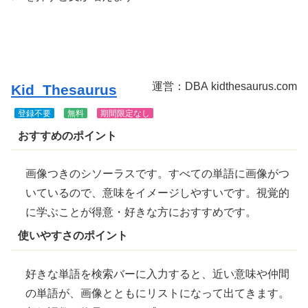
きま
す
運営
：DBA kidthesaurus.com
Kid_Thesaurus
登録不要
無料
期間限定なし
おすすめのポイント
画像
つきのシソーラスです。すべての
単語
に画像がつ
いているので、
意味
をイメージしやすいです。
視覚的
に
学
ぶことが
得意
・
好
きな
方
におすすめです。
使いやすさのポイント
好きな単語を
検索
バーに
入力
すると、
近
い意味や
仲間
の単語が、画像とともにリストになって
出
てきます。