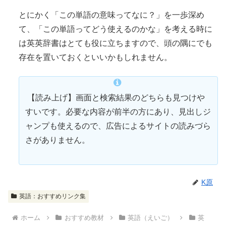
とにかく「この
単語
の意味ってなに？」を一歩深め
て、「この
単語
ってどう使えるのかな」を考える時に
は
英英辞書
はとても役に立ちますので、頭の
隅
にでも
存在
を
置
いておくといいかもしれません。
【読み上げ】画面と検索結果のどちらも見つけや
すいです。必要な内容が前半の方にあり、見出しジ
ャンプも使えるので、広告によるサイトの読みづら
さがありません。
K原
英語：おすすめリンク集
ホーム
おすすめ教材
英語（えいご）
英