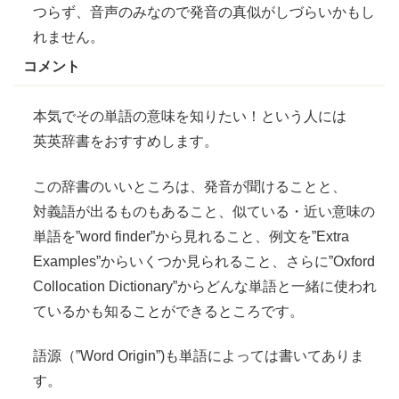
つらず、音声のみなので発音の
真似
がしづらいかもし
れません。
コメント
本気でその
単語
の意味を知りたい！という人には
英英辞書
をおすすめします。
この
辞書
のいいところは、発音が聞けることと、
対義語
が出るものもあること、
似
ている・近い意味の
単語
を”word finder”から見れること、
例文
を”Extra
Examples”からいくつか見られること、さらに”Oxford
Collocation Dictionary”からどんな
単語
と
一緒
に使われ
ているかも知ることができるところです。
語源
（”Word Origin”)も
単語
によっては書いてありま
す。