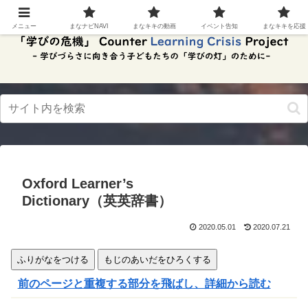
スク
リー
メニュー
まなナビNAVI
まなキキの動画
イベント告知
まなキキを応援
ンリ
ーダ
ーモ
ー
ド。
この
ボタ
ンを
押す
と、
ご利
用中
Oxford Learner’s
のス
クリ
Dictionary（
英英辞書
）
ーン
リー
2020.05.01
2020.07.21
ダー
の読
み上
ふりがなをつける
もじのあいだをひろくする
げを
スム
前のページと重複する部分を飛ばし、詳細から読む
ーズ
にで