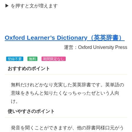
きま
▶
を
押
すと文が
増
えます
す
Oxford Learner’s Dictionary（
英英辞書
）
運営
：Oxford University Press
登録不要
無料
期間限定なし
おすすめのポイント
無料
だけれどかなり
充実
した
英英辞書
です。
英単語
の
意味をきちんと知りたくなっちゃったぜという人向
け。
使いやすさのポイント
発音を聞くことができますが、他の
辞書
同様口元がう