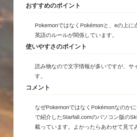
おすすめのポイント
PokemonではなくPokémonと、e
英語
のルールが
関係
しています。
使いやすさのポイント
読み物なので文字
情報
が多いですが、サ
す。
コメント
なぜPokemonではなくPokémonな
で
紹介
したStarfall.comのパソコン
版
のSk
載
っています。よかったらあわせて見て