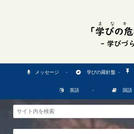
スク
リー
ンリ
ーダ
ーモ
ー
ド。
この
ボタ
ンを
押す
と、
ご利
メッセージ
学びの羅針盤
用中
のス
クリ
英語
国語
ーン
リー
ダー
の読
み上
げを
スム
ーズ
にで