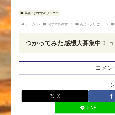
英語：おすすめリンク集
ホーム
おすすめ教材
英語（えいご）
つかってみた感想大募集中！
コ
コメン
シ
X
LINE