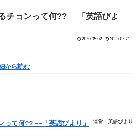
あるチョンって何?? ––「英語びよ
2020.05.02
2020.07.21
細から読む
運営
：
英語
びより
って何?? ––「
英語
びより」