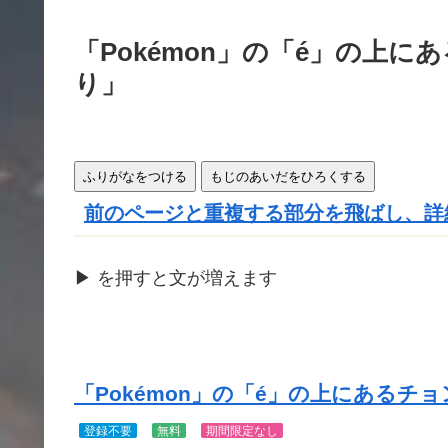
きま
す
「Pokémon」の「é」の上に
り」
ふりがなをつける
もじのあいだをひろくする
前のページと重複する部分を飛ばし、詳
▶
を
押
すと文が
増
えます
「Pokémon」の「é」の上にあるチョン
登録不要
無料
期間限定なし