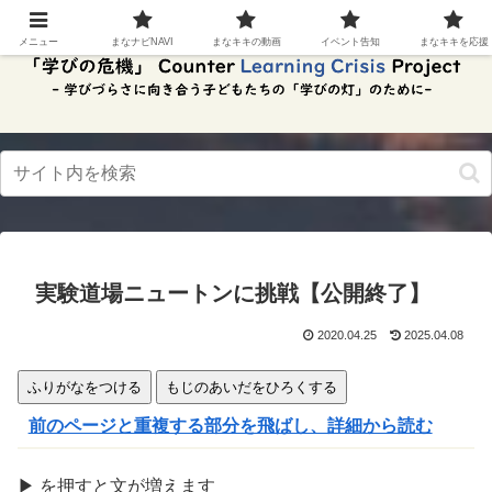
スク
リー
メニュー
まなナビNAVI
まなキキの動画
イベント告知
まなキキを応援
ンリ
ーダ
ーモ
ー
ド。
この
ボタ
ンを
押す
と、
ご利
用中
実験道場ニュートンに挑戦【公開終了】
のス
クリ
ーン
2020.04.25
2025.04.08
リー
ダー
ふりがなをつける
もじのあいだをひろくする
の読
み上
前のページと重複する部分を飛ばし、詳細から読む
げを
スム
ーズ
▶
を
押
すと文が
増
えます
にで