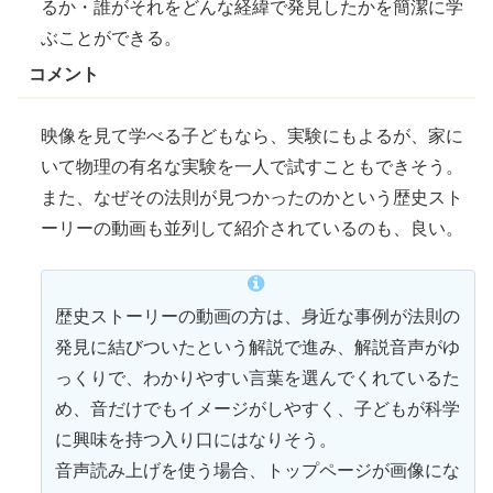
るか・誰がそれをどんな経緯で発見したかを簡潔に学
ぶことができる。
コメント
映像を見て学べる子どもなら、
実験
にもよるが、家に
いて物理の有名な
実験
を一人で試すこともできそう。
また、なぜその法則が見つかったのかという歴史スト
ーリーの動画も並列して
紹介
されているのも、良い。
歴史ストーリーの動画の方は、身近な事例が法則の
発見に結びついたという
解説
で進み、
解説
音声がゆ
っくりで、わかりやすい言葉を選んでくれているた
め、音だけでもイメージがしやすく、子どもが科学
に
興味
を持つ入り口にはなりそう。
音声読み上げを使う場合、トップページが画像にな