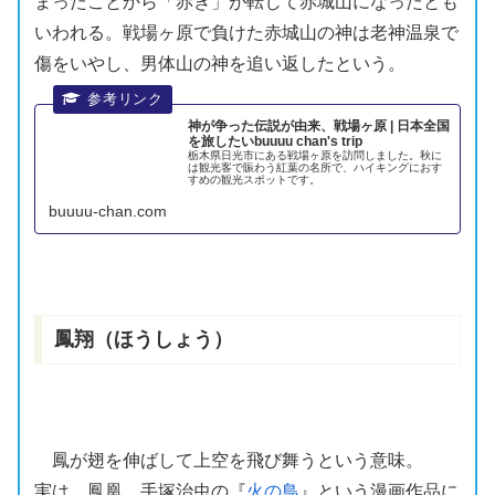
まったことから「赤き」が転じて
赤城山
になったとも
いわれる。戦場ヶ原で負けた
赤城山
の神は
老神
温泉で
傷をいやし、
男体山
の神を追い返したという。
神が争った伝説が由来、戦場ヶ原 | 日本全国
を旅したいbuuuu chan's trip
栃木県日光市にある戦場ヶ原を訪問しました。秋に
は観光客で賑わう紅葉の名所で、ハイキングにおす
すめの観光スポットです。
buuuu-chan.com
鳳翔（ほうしょう）
鳳
が
翅
を伸ばして上空を飛び舞うという意味。
実は、
鳳凰
、
手塚治虫
の『
火の鳥
』という
漫画
作品に