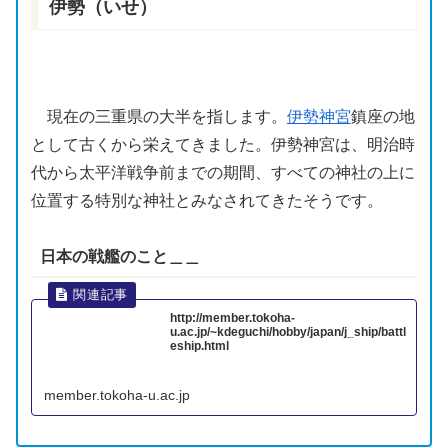
伊勢（いせ）
現在の
三重
県の大半を指します。
伊勢神宮
鎮座
の地
として古くから栄えてきました。
伊勢神宮
は、明治時
代から太平洋戦争前までの期間、すべての神社の上に
位置する特別な神社とみなされてきたそうです。
日本の
戦艦の
こと＿＿
http://member.tokoha-
u.ac.jp/~kdeguchi/hobby/japan/j_ship/battl
eship.html
member.tokoha-u.ac.jp