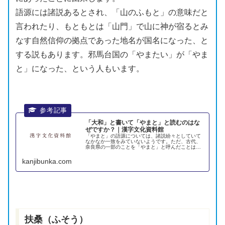
語源
には諸説あるとされ、「山のふもと」の意味だと
言われたり、もともとは「
山門
」で山に神が宿るとみ
なす自然信仰の
拠点
であった地名が国名になった、と
する説もあります。
邪馬台国
の「やまたい」が「やま
と」になった、という人もいます。
「大和」と書いて「やまと」と読むのはな
ぜですか？｜漢字文化資料館
「やまと」の語源については、諸説紛々としていて
なかなか一致をみていないようです。ただ、古代、
奈良県の一部のことを「やまと」と呼んだことは確
かで、そこに本拠地を置いた勢力が日本列島全...
kanjibunka.com
扶桑（ふそう）