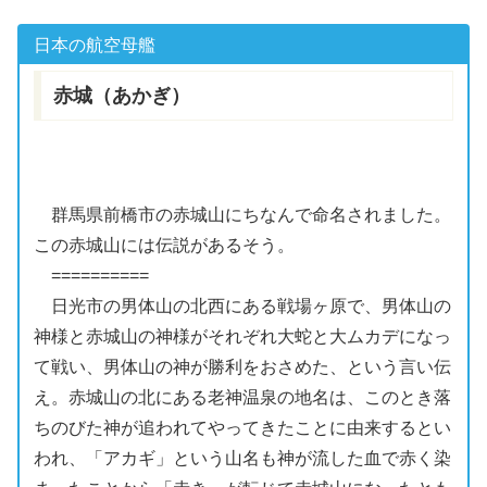
日本の
航空母艦
赤城（あかぎ）
群馬
県前橋市の
赤城山
にちなんで命名されました。
この
赤城山
には伝説があるそう。
==========
日光市の
男体山
の北西にある
戦場ヶ原
で、
男体山
の
神様と
赤城山
の神様がそれぞれ
大蛇
と大ムカデになっ
て戦い、
男体山
の神が勝利をおさめた、という言い伝
え。
赤城山
の北にある
老神
温泉の地名は、このとき落
ちのびた神が追われてやってきたことに由来するとい
われ、「アカギ」という山名も神が流した血で赤く染