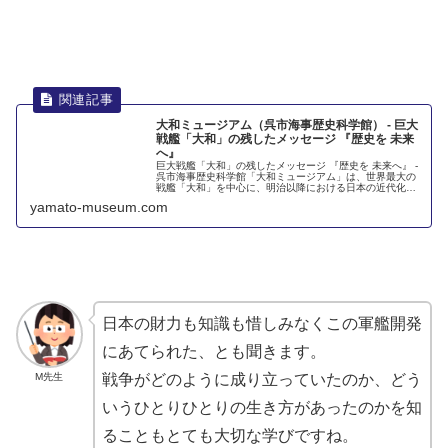
大和ミュージアム（呉市海事歴史科学館） - 巨大
戦艦「大和」の残したメッセージ 『歴史を 未来
へ』
巨大戦艦「大和」の残したメッセージ 『歴史を 未来へ』 -
呉市海事歴史科学館「大和ミュージアム」は、世界最大の
戦艦「大和」を中心に、明治以降における日本の近代化の
歴史そのものである「呉の歴史」その礎となった造船・科
yamato-museum.com
学技術を紹介する博物館で...
日本の財力も知識も
惜
しみなくこの
軍艦
開発
にあてられた、とも聞きます。
M先生
戦争がどのように成り立っていたのか、どう
いうひとりひとりの生き方があったのかを知
ることもとても大切な学びですね。