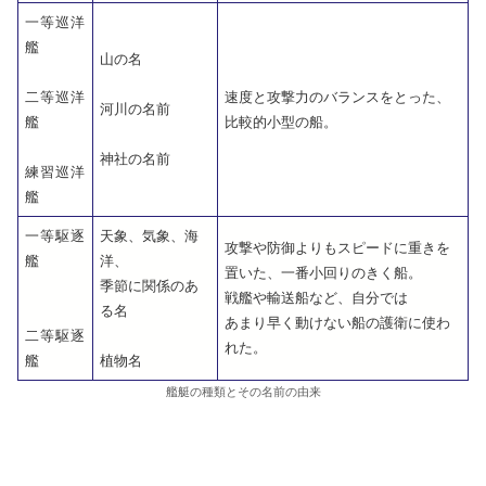
一等巡洋
艦
山の名
二等巡洋
速度と
攻撃
力のバランスをとった、
河川
の名前
艦
比較的小型の船。
神社の名前
練習巡洋
艦
一等駆逐
天象
、気象、海
攻撃
や
防御
よりもスピードに重きを
艦
洋、
置いた、一番小回りのきく船。
季節に関係のあ
戦艦
や
輸送
船など、自分では
る名
あまり早く動けない船の
護衛
に使わ
二等駆逐
れた。
艦
植物名
艦艇の種類とその名前の由来