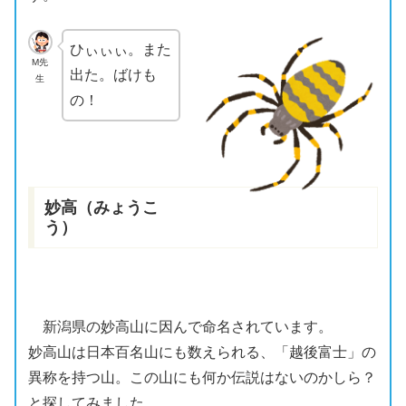
ひぃぃぃ。また
M先
出た。ばけも
生
の！
妙高（みょうこ
う）
新潟
県の
妙高山
に
因
んで命名されています。
妙高山
は日本百名山にも数えられる、「
越後富士
」の
異称
を持つ山。この山にも何か伝説はないのかしら？
と探してみました。