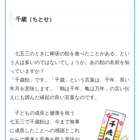
千歳（ちとせ）
七五三
のときに
棒状
の
飴
を食べたことがある、とい
う人は多いのではないでしょうか。あの
飴
の名前を知
っていますか？
「
千歳飴
」です。「
千歳
」という言葉は、千年、長い
年月を意味します。「
鶴
は千年、亀は万年」の言い伝
えにも
因
んだ
縁起
の良い言葉なのです。
子どもの成長と健康を祝う
七五三
で
千歳飴
は、今まで無事
に成長したことへの感謝とこれ
からの将来と
長寿
を願う意味が