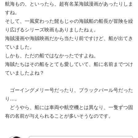
航海もの、といったら、超有名某
海賊漫画
があったりしま
すね。
そして、一風変わった
髭
もじゃの
海賊
船の船長が冒険を
繰
り広げるシリーズ映画もありましたねぇ。
海賊漫画
や
海賊
映画だから当たり前ですけど、船が出てき
ていました。
しかも、ただの船ではなかったですよね。
海賊
たちはその船をとても愛していて、船に名前までつけ
ていましたよね？
ゴーイングメリー号だったり、ブラックパール号だった
り…。
どうやら、船には車両や
航空機
とは異なり、一
隻
ずつ固
有の名前が与えられることが多いそうなのです。