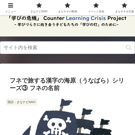
スク
リー
メニュー
まなナビNAVI
まなキキの動画
イベント告知
まなキキを応援
ンリ
ーダ
ーモ
ー
ド。
この
ボタ
ンを
押す
と、
ご利
用中
フネで旅する漢字の海原（うなばら）シリ
のス
クリ
ーズ③ フネの名前
ーン
リー
ダー
国語：まなナビNAVI
の読
み上
げを
スム
ーズ
にで