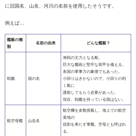
に旧国名、山名、
河川
の名前を使用したそうです。
例えば…
艦艇の種
名前の由来
どんな
艦艇
？
類
海戦の主力となる船。
巨大な
艦砲
と
堅牢
な
装甲
を備える。
各国の軍事力の象徴でもあった。
戦艦
国の名
小回りはきかないので、小回りの
利
く船に
護衛
してもらう必要があった。
現在、
戦艦
を持っている国はない。
航空機
を多数
搭載
し、海上での
航空
基地の
航空母艦
山岳名
役割を果たす
軍艦
。
空母
とも呼ばれ
る。