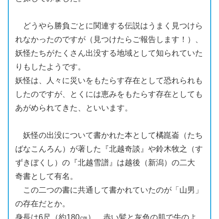
どうやら勝負ごとに関連する伝説はうまく見つけら
れなかったのですが（見つけたらご報告します！）、
妖怪
たちがたくさん
出没
する地域として知られていた
りもしたようです。
妖怪
は、人々に
災
いをもたらす存在として恐れられも
したのですが、とくには恵みをもたらす存在としても
あがめられてきた、といいます。
妖怪
の
出没
について書かれた本として橘崑崙（たち
ばなこんろん）が著した『
北越奇談
』や鈴木牧之（す
ずきぼくし）の『
北越雪譜
』は
越後
（
新潟
）の二大
奇書
として有名。
この二つの書に共通して書かれていたのが「
山男
」
の存在だとか。
身長は6
尺
（約180㎝）、赤い
髪
と灰色の肌で牛のよ