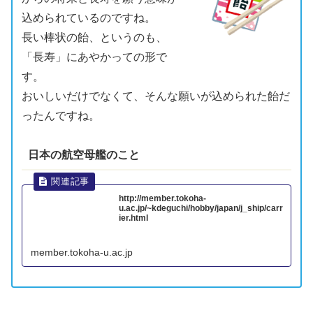
込められているのですね。
長い棒状の
飴
、というのも、
「
長寿
」にあやかっての形で
す。
おいしいだけでなくて、そんな願いが込められた
飴
だ
ったんですね。
日本の
航空母艦のこと
http://member.tokoha-
u.ac.jp/~kdeguchi/hobby/japan/j_ship/carr
ier.html
member.tokoha-u.ac.jp