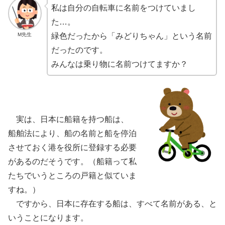
私は自分の自転車に名前をつけていまし
た…。
M先生
緑色だったから「みどりちゃん」という名前
だったのです。
みんなは乗り物に名前つけてますか？
実は、日本に
船籍
を持つ船は、
船舶
法により、船の名前と船を
停泊
させておく港を役所に登録する必要
があるのだそうです。（
船籍
って私
たちでいうところの
戸籍
と似ていま
すね。）
ですから、日本に存在する船は、すべて名前がある、と
いうことになります。