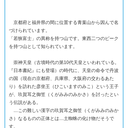
京都
府と
福井
県の間に位置する
青葉山
から
因
んで名
づけられています。
「
若狭富士」
の
異称
を持つ山です。東西二つのピーク
を持つ山として知られています。
崇神天皇
（
古墳
時代の第10代天皇といわれている。
『
日本書紀
』にも登場）の時代に、天皇の命令で
丹波
の国（現在の
京都
府、
兵庫
県、
大阪
府の交わるあた
り）を訪れた彦坐王（ひこいますのみこ）という王子
が、玖賀耳之御笠（くがみみのみかさ）を討ったとい
う伝説がある。
…この難しい漢字の玖賀耳之御笠（くがみみのみか
さ）なるものの正体とは…
土蜘蛛
の化け物だそうで
す。