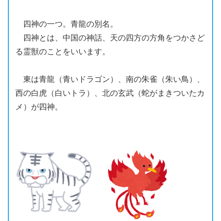
四神
の一つ。
青龍
の別名。
四神
とは、中国の神話、天の四方の方角をつかさど
る
霊獣
のことをいいます。
東は
青龍
（青いドラゴン）、南の
朱雀
（
朱
い鳥）、
西の
白虎
（白いトラ）、北の
玄武
（
蛇
がまきついたカ
メ）が
四神
。