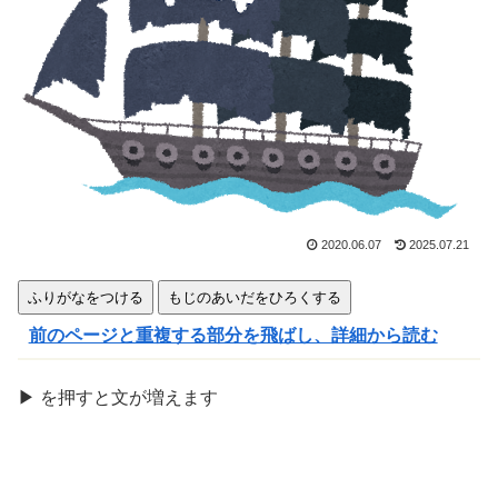
きま
す
2020.06.07
2025.07.21
ふりがなをつける
もじのあいだをひろくする
前のページと重複する部分を飛ばし、詳細から読む
▶
を
押
すと文が
増
えます