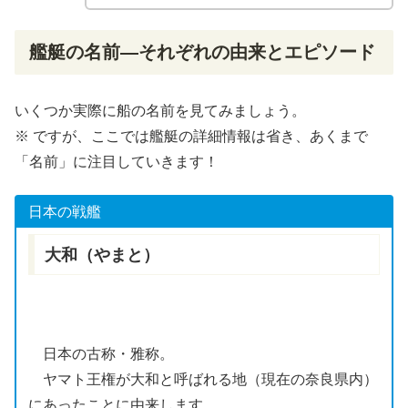
艦艇
の名前―それぞれの由来とエピソード
いくつか実際に船の名前を見てみましょう。
※ ですが、ここでは
艦艇
の
詳細
情報は
省
き、あくまで
「名前」に注目していきます！
日本の
戦艦
大和（やまと）
日本の古称・
雅称
。
ヤマト王権が
大和
と呼ばれる地（現在の
奈良
県内）
にあったことに由来します。