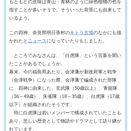
もともとの意味は青山・青林のように緑色植物の色を
指すことが多いそうで、そういった背景にも由来して
いるよう。
この
四神
、
奈良
県
明日香
村の
キトラ
古墳
のなかにも描
かれたと
ニュース
になっていたりもしました。
ところでみなさんは、「
白虎隊
」という言葉を聞い
たことがあるでしょうか。
幕末、今の
福島
県あたり、
会津
藩が新政府軍と戦争
（
会津
戦争）になった際、
会津
藩で編成された部隊
に、
四神
に由来した、
玄武
隊（50歳以上）、
青龍
隊
（36～49歳）、
朱雀
隊（18～35歳）、
白虎
隊（17歳
以下）が組織されたそうです。
特に
白虎
隊は若いメンバーで構成されていたことも
あり、悲しい歴史として物語やドラマとして語り継が
れています。