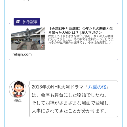
【会津戦争と白虎隊】少年たちの悲劇と生
き残った人物とは？ | 歴人マガジン
歴史上にはさまざまな戦いがあり、多くの人が犠牲
になってきました。その中でも悲劇の一つとして伝
わるのが会津藩の白虎隊です。今回は白虎隊につい
て、彼らがどのような組織だったのか、そして悲劇
といわれる彼らの壮絶な最期や生き残った隊士につ
いてご紹介...
rekijin.com
2013年のNHK大河ドラマ『
八重
の桜
』
は、
会津
も舞台にした物語でしたね。
M先生
そして四神がさまざまな場面で登場し、
大事にされてきたことが分かります。