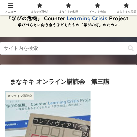
スク
リー
メニュー
まなナビNAVI
まなキキの動画
イベント告知
まなキキを応援
ンリ
ーダ
ーモ
ー
ド。
この
ボタ
ンを
押す
と、
ご利
用中
まなキキ オンライン講読会 第三講
のス
クリ
ーン
オンライン講読会
リー
ダー
の読
み上
げを
スム
ーズ
にで