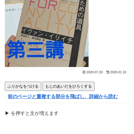
きま
す
2020.07.20
2026.01.10
ふりがなをつける
もじのあいだをひろくする
前のページと重複する部分を飛ばし、詳細から読む
▶
を
押
すと文が
増
えます