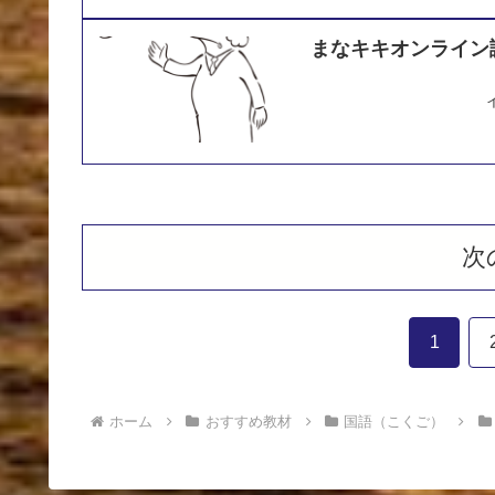
まなキキオンライン
次
1
ホーム
おすすめ教材
国語（こくご）