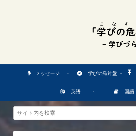
スク
リー
ンリ
ーダ
ーモ
ー
ド。
この
ボタ
ンを
押す
と、
ご利
メッセージ
学びの羅針盤
用中
のス
クリ
英語
国語
ーン
リー
ダー
の読
み上
げを
スム
ーズ
にで