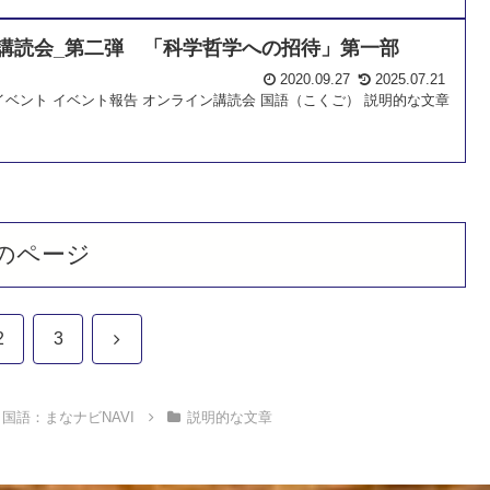
講読会_第二弾 「科学哲学への招待」第一部
2020.09.27
2025.07.21
イベント
イベント報告
オンライン講読会
国語（こくご）
説明的な文章
のページ
次
2
3
へ
国語：まなナビNAVI
説明的な文章