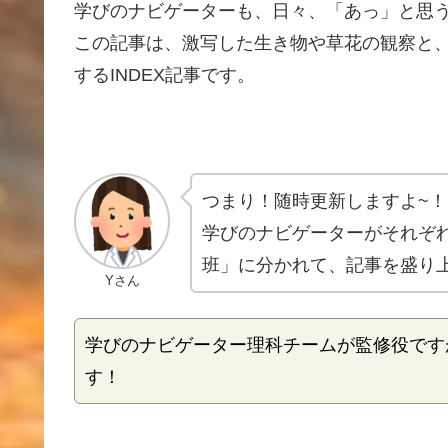
学びのナビゲーターも、日々、「あっ」と思
この記事は、
激写
した生き物や草花の
観察
と
するINDEX記事です。
つまり！
随時更新
しますよ~！
学びのナビゲーターがそれぞ
班」に分かれて、記事を盛り
Yさん
学びのナビゲーター理科チームが
監修役
です
す！