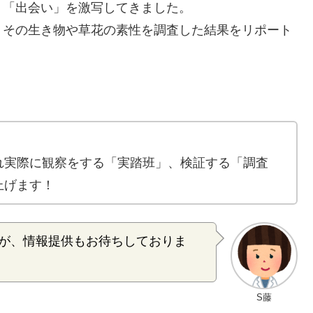
う「出会い」を
激写
してきました。
、その生き物や草花の
素性
を調査した結果をリポート
れ実際に
観察
をする「
実踏
班」、
検証
する「調査
上げます！
が、
情報提供
もお待ちしておりま
S藤