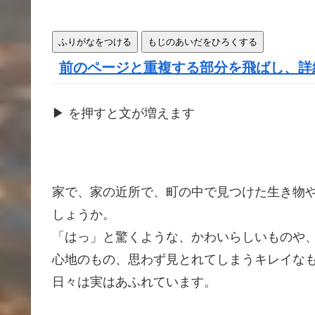
ふりがなをつける
もじのあいだをひろくする
前のページと重複する部分を飛ばし、詳
▶
を
押
すと文が
増
えます
家で、家の近所で、町の中で見つけた生き物
しょうか。
「はっ」と驚くような、かわいらしいものや
心地
のもの、思わず見とれてしまうキレイな
日々は実はあふれています。