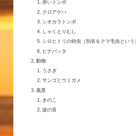
赤いトンボ
クロアゲハ
シオカラトンボ
しゃくとりむし
シロヒトリの
幼虫
（別名をクマ毛虫という
ヒナバッタ
動物
うさぎ
サンゴとウミガメ
風景
きのこ
波の音