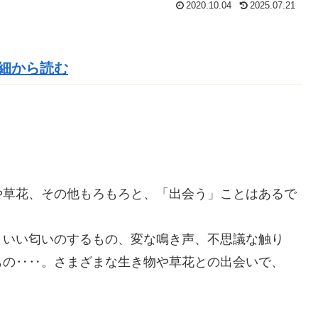
2020.10.04
2025.07.21
細から読む
や草花、その他もろもろと、「出会う」ことはあるで
、いい匂いのするもの、変な
鳴
き声、
不思議
な
触
り
もの‥‥。さまざまな生き物や草花との出会いで、