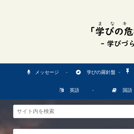
スク
リー
ンリ
ーダ
ーモ
ー
ド。
この
ボタ
ンを
押す
と、
ご利
メッセージ
学びの羅針盤
用中
のス
クリ
英語
国語
ーン
リー
ダー
の読
み上
げを
スム
ーズ
にで