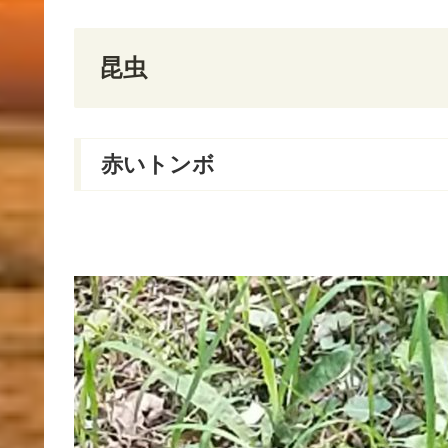
昆虫
赤いトンボ