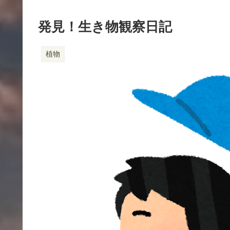
きま
す
発見！生き物観察日記
植物