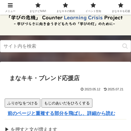
スク
リー
メニュー
まなナビNAVI
まなキキの動画
イベント告知
まなキキを応援
ンリ
ーダ
ーモ
ー
ド。
この
ボタ
ンを
押す
と、
ご利
用中
まなキキ・ブレンド応援店
のス
クリ
ーン
2023.05.12
2025.07.21
リー
ダー
ふりがなをつける
もじのあいだをひろくする
の読
み上
前のページと重複する部分を飛ばし、詳細から読む
げを
スム
ーズ
▶
を
押
すと文が
増
えます
にで