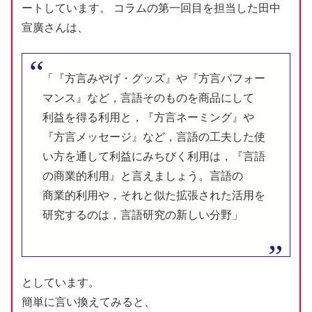
ートしています。 コラムの
第一回目
を
担当
した
田中
宣廣
さんは、
「『
方言
みやげ・グッズ』や『
方言
パフォー
マンス』など，
言語
そのものを
商品
にして
利益
を
得
る
利用
と，『
方言
ネーミング』や
『
方言
メッセージ』など，
言語
の
工夫
した
使
い
方
を
通
して
利益
にみちびく
利用
は，『
言語
の
商業的
利用
』と
言
えましょう。
言語
の
商業的
利用
や，それと
似
た
拡張
された
活用
を
研究
するのは，
言語
研究
の
新
しい
分野」
としています。
簡単に言い換えてみると、