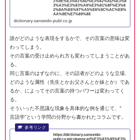
1%9E%E3%81%8D%E3%82%AD%E3%8
3%A3%E3%83%A9%E3%81%8F%E3%8
2%8A/%E6%97%A5%E6%9C%AC%E8%
AA%9E%E7%89%88
dictionary.sanseido-publ.co.jp
誰
がどのような
表現
をするかで、その
言葉
の
意味
は
変
わってしまう。
その
言葉
の
受
け
止
められ
方
も
変
わってしまうことがあ
る。
同
じ
言葉
のはずなのに、その
話者
がどのような
立場
、
どのような
属性
（
先生
とかお
父
さんとか
妹
とか）であ
るか、によってその
言葉
の
持
つパワーは
変
わってく
る。
そういった
不思議
な
現象
を
具体的
な
例
を
通
じて、“
言語学
”という
学問
の
分野
から
書
かれたコラムです。
https://dictionary.sanseido-
publ.co.jp/columncat/%E3%83%95%E3%