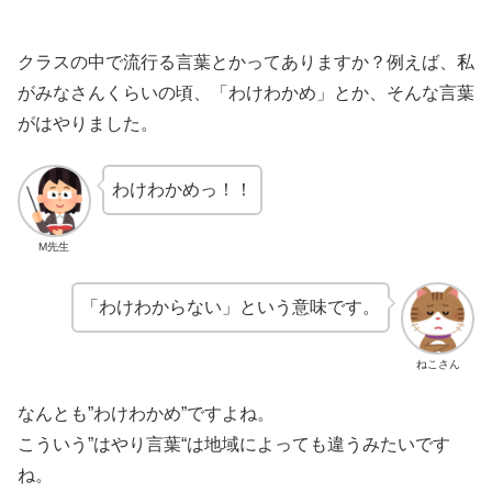
クラスの
中
で
流行
る
言葉
とかってありますか？
例
えば、
私
がみなさんくらいの
頃
、「わけわかめ」とか、そんな
言葉
がはやりました。
わけわかめっ！！
M先生
「わけわからない」という
意味
です。
ねこさん
なんとも”わけわかめ”ですよね。
こういう”はやり
言葉
“は
地域
によっても
違
うみたいです
ね。