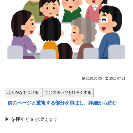
きま
す
2020.05.03
2025.07.21
ふりがなをつける
もじのあいだをひろくする
前のページと重複する部分を飛ばし、詳細から読む
▶
を
押
すと文が
増
えます