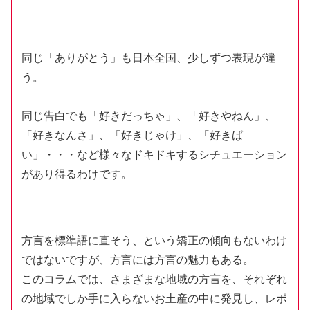
同
じ「ありがとう」も
日本
全国
、
少
しずつ
表現
が
違
う。
同
じ
告白
でも「
好
きだっちゃ」、「
好
きやねん」、
「
好
きなんさ」、「
好
きじゃけ」、「
好
きば
い」・・・など
様々
なドキドキするシチュエーション
があり
得
るわけです。
方言
を
標準語
に
直
そう、という
矯正
の
傾向
もないわけ
ではないですが、
方言
には
方言
の
魅力
もある。
このコラムでは、さまざまな
地域
の
方言
を、それぞれ
の
地域
でしか
手
に
入
らないお
土産
の
中
に
発見
し、レポ