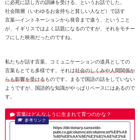
に
必死
に
話
し
方
の
訓練
を
受
ける、というお
話
でした。
社会
階層
（いわゆるお
金持
ちと
貧
しい
人
など）で
話
す
言葉
―イントネーションから
発音
まで
違
う、ということ
が、イギリスではよく
話題
になるのですが、それをモチー
フにした
映画
だったのですね。
私
たちが
話
す
言葉
、コミュニケーションの
道具
としての
言葉
もとても
多様
です。それは
社会
のしくみや
人間
関係
か
らも
影響
を
受
ける
ものです。まるで
国語
の
話
をしていない
ようですが、
国語的
な
知識
がやっぱりベースにはあるので
す。
言葉はどんなふうに生まれて育つのかな？
https://dictionary.sanseido-
publ.co.jp/columncat/columncat/%E8%A8
%80%E8%AA%9E/%E3%81%AE%E3%8