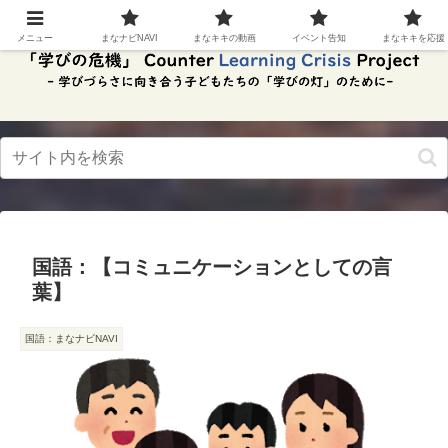
スク
リー
メニュー
まなナビNAVI
まなキキの動画
イベント告知
まなキキを応援
ンリ
ーダ
ーモ
ー
ド。
この
ボタ
ンを
押す
と、
ご利
用中
国語：【コミュニケーションとしての言
のス
クリ
葉】
ーン
リー
ダー
国語：まなナビNAVI
の読
み上
げを
スム
ーズ
にで