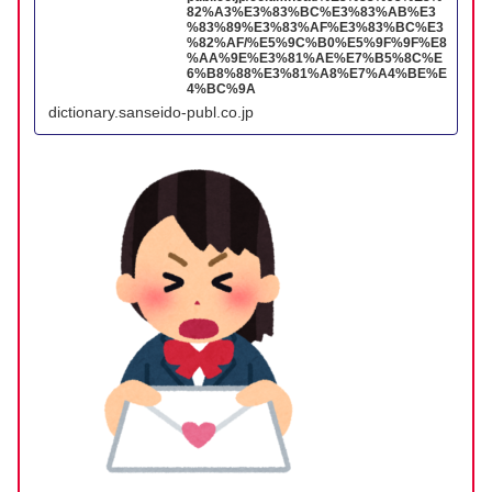
82%A3%E3%83%BC%E3%83%AB%E3
%83%89%E3%83%AF%E3%83%BC%E3
%82%AF/%E5%9C%B0%E5%9F%9F%E8
%AA%9E%E3%81%AE%E7%B5%8C%E
6%B8%88%E3%81%A8%E7%A4%BE%E
4%BC%9A
dictionary.sanseido-publ.co.jp