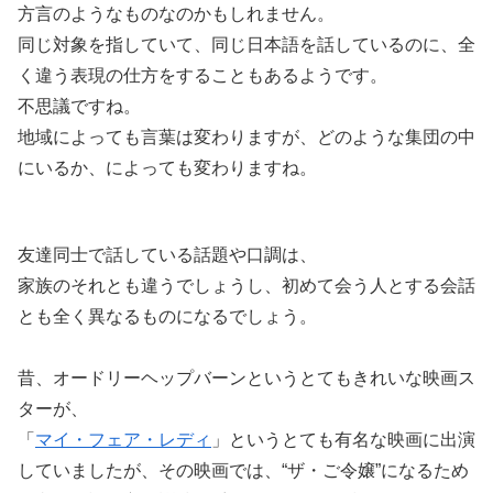
方言
のようなものなのかもしれません。
同
じ
対象
を
指
していて、
同
じ
日本語
を
話
しているのに、
全
く
違
う
表現
の
仕方
をすることもあるようです。
不思議
ですね。
地域
によっても
言葉
は
変
わりますが、どのような
集団
の
中
にいるか、によっても
変
わりますね。
友達同士
で
話
している
話題
や
口調
は、
家族
のそれとも
違
うでしょうし、
初
めて
会
う
人
とする
会話
とも
全
く
異
なるものになるでしょう。
昔
、オードリーヘップバーンというとてもきれいな
映画
ス
ターが、
「
マイ・フェア・レディ
」というとても
有名
な
映画
に
出演
していましたが、その
映画
では、“ザ・ご
令嬢
”になるため