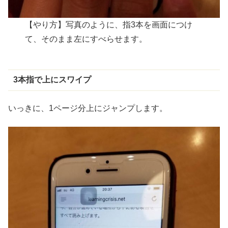
【やり方】写真のように、指3本を画面につけ
て、そのまま左にすべらせます。
3
本指
で
上
にスワイプ
いっきに、1ページ
分上
にジャンプします。