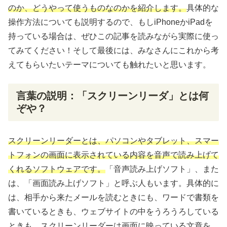
のか、どうやって使うものなのかを
紹介
します。
具体的
な
操作方法
についても
説明
するので、もしiPhoneかiPadを
持っている場合は、ぜひこの記事を読みながら
実際
に使っ
てみてください！そして
最後
には、みなさんにこれから考
えてもらいたいテーマについても
触
れたいと思います。
言葉
の
説明
：「スクリーンリーダ」とは
何
ぞや？
スクリーンリーダーとは、パソコンやタブレット、スマー
トフォンの画面に表示されている内容を音声で読み上げて
くれるソフトウェアです。
「
音声読
み
上
げソフト」、また
は、「
画面読
み
上
げソフト」と呼ぶ人もいます。
具体的
に
は、相手から来たメールを読むときにも、ワードで
書類
を
書いているときも、ウェブサイトの中をうろうろしている
ときも、スクリーンリーダーは画面に
映
っている文章を