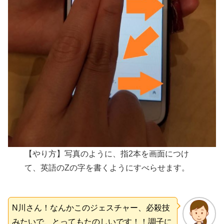
【やり方】写真のように、指2本を画面につけ
て、英語のZの字を書くようにすべらせます。
N川さん！なんかこのジェスチャー、
必殺技
みたいで、とってもたのしいです！！
調子
に