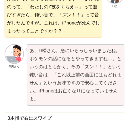
のって、「わたしの
Z技
をくらえ～」って
遊
H松
びすぎたら、
鈍
い
音
で、「ズン！！」って音
がしたんですが。これは、iPhoneが
死
んでし
まったってことですか？？
あ、
H松
さん。急にいらっしゃいましたね。
ポケモンの話になるとやってきますね…。と
いうのはともかく。その「ズン！！」という
N川さん
鈍
い
音
は、「これ以上前の画面にはもどれま
せん」という
意味
ですので
安心
してくださ
い。iPhoneはお
亡
くなりになっていません
よ。
3
本指
で
右
にスワイプ