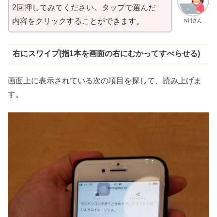
2回押してみてください。タップで
選
んだ
内容
をクリックすることができます。
N川さん
右
にスワイプ(
指
1
本
を
画面
の
右
にむかってすべらせる)
画面上に表示されている次の項目を探して、読み上げま
す。