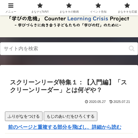
スク
リー
メニュー
まなナビNAVI
まなキキの動画
イベント告知
まなキキを応援
ンリ
ーダ
ーモ
ー
ド。
この
ボタ
ンを
押す
と、
ご利
用中
スクリーンリーダ特集１：【入門編】「ス
のス
クリ
クリーンリーダー」とは何ぞや？
ーン
リー
2020.05.27
2025.07.21
ダー
の読
み上
ふりがなをつける
もじのあいだをひろくする
げを
スム
前のページと重複する部分を飛ばし、詳細から読む
ーズ
にで