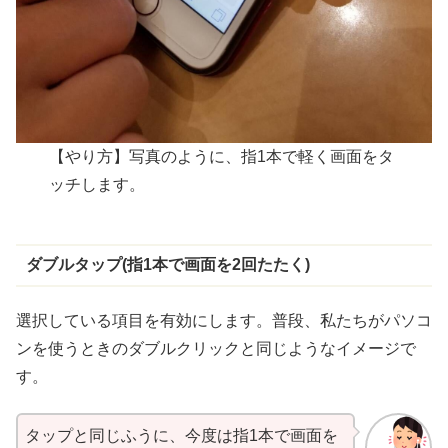
【やり方】写真のように、指1本で軽く画面をタ
ッチします。
ダブルタップ(
指
1
本
で
画面
を2
回
たたく)
選択
している
項目
を
有効
にします。
普段
、私たちがパソコ
ンを使うときのダブルクリックと同じようなイメージで
す。
タップと同じふうに、今度は指1本で画面を