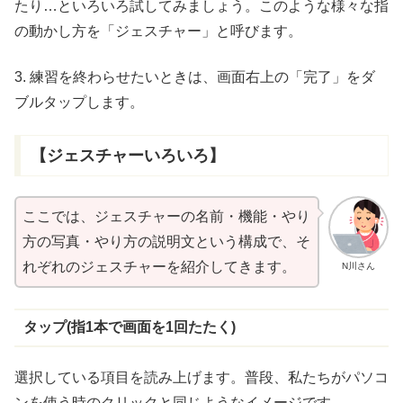
たり…といろいろ試してみましょう。このような様々な指
の動かし方を「ジェスチャー」と呼びます。
3. 練習を終わらせたいときは、
画面右上
の「完了」をダ
ブルタップします。
【ジェスチャーいろいろ】
ここでは、ジェスチャーの
名前
・
機能
・やり
方
の
写真
・やり
方
の
説明
文
という
構成
で、そ
れぞれのジェスチャーを
紹介
してきます。
N川さん
タップ(
指
1
本
で
画面
を1
回
たたく)
選択
している
項目
を読み上げます。
普段
、私たちがパソコ
ンを使う時のクリックと同じようなイメージです。