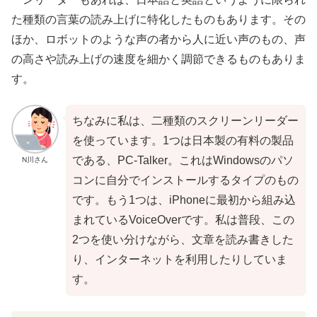
た
種類
の言葉の読み上げに
特化
したものもあります。その
ほか、ロボットのような声の者から人に近い声のもの、声
の高さや読み上げの速度を細かく
調節
できるものもありま
す。
ちなみに私は、二種類のスクリーンリーダー
を使っています。1つは
日本製
の
有料
の製品
である、PC-Talker。これはWindowsのパソ
N川さん
コンに自分でインストールするタイプのもの
です。もう1つは、iPhoneに最初から組み込
まれているVoiceOverです。私は
普段
、この
2つを使い分けながら、文章を読み書きした
り、インターネットを利用したりしていま
す。