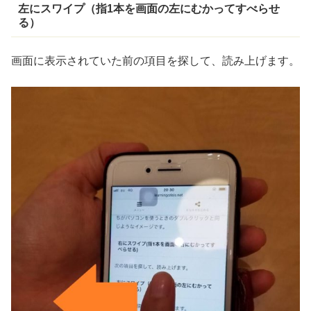
左
にスワイプ（
指
1
本
を
画面
の
左
にむかってすべらせ
る）
画面に表示されていた前の項目を探して、読み上げます。