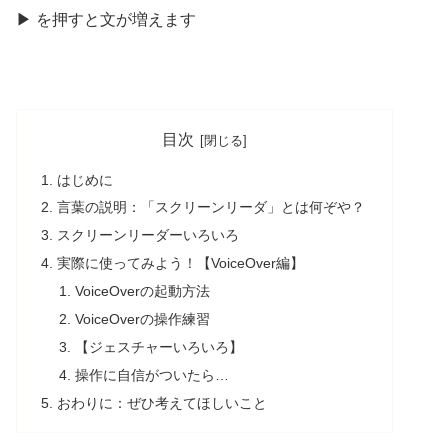
きま
▶
を
押
すと文が
増
えます
す
目次
はじめに
言葉
の
説明
：「スクリーンリーダ」とは
何
ぞや？
スクリーンリーダーいろいろ
実際
に
使
ってみよう！【VoiceOver
編
】
VoiceOverの
起動方法
VoiceOverの
操作練習
【ジェスチャーいろいろ】
操作
に
自信
がついたら…
おわりに：ぜひ
考
えてほしいこと