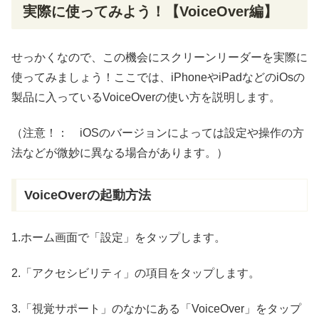
実際
に
使
ってみよう！【VoiceOver
編
】
せっかくなので、この機会にスクリーンリーダーを実際に
使ってみましょう！ここでは、iPhoneやiPadなどのiOsの
製品
に入っているVoiceOverの使い方を説明します。
（
注意
！： iOSのバージョンによっては
設定
や
操作
の方
法などが
微妙
に
異
なる場合があります。）
VoiceOverの
起動方法
1.ホーム
画面
で「設定」をタップします。
2.「アクセシビリティ」の
項目
をタップします。
3.「
視覚
サポート」のなかにある「VoiceOver」をタップ