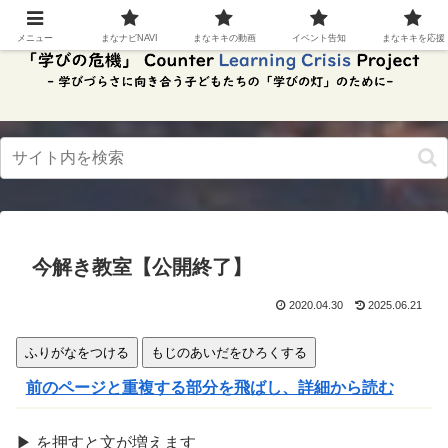
スク
リー
メニュー
まなナビNAVI
まなキキの動画
イベント告知
まなキキを応援
ンリ
ーダ
ーモ
ー
ド。
この
ボタ
ンを
押す
と、
ご利
用中
今解き教室【公開終了】
のス
クリ
ーン
2020.04.30
2025.06.21
リー
ダー
ふりがなをつける
もじのあいだをひろくする
の読
み上
前のページと重複する部分を飛ばし、詳細から読む
げを
スム
ーズ
▶
を
押
すと文が
増
えます
にで