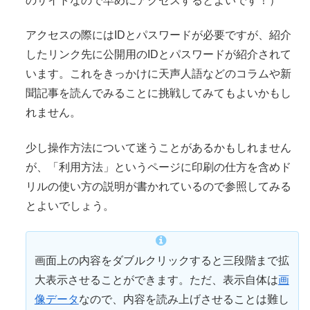
のサイトなので早めにアクセスするとよいです！）
アクセスの際にはIDとパスワードが必要ですが、紹介
したリンク先に公開用のIDとパスワードが紹介されて
います。これをきっかけに
天声人語
などのコラムや新
聞記事を読んでみることに挑戦してみてもよいかもし
れません。
少し
操作
方法について迷うことがあるかもしれません
が、「利用方法」というページに印刷の仕方を含めド
リルの使い方の説明が書かれているので
参照
してみる
とよいでしょう。
画面上の内容をダブルクリックすると三段階まで拡
大表示させることができます。ただ、表示自体は
画
像データ
なので、内容を読み上げさせることは
難
し