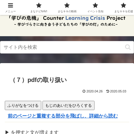
スク
リー
メニュー
まなナビNAVI
まなキキの動画
イベント告知
まなキキを応援
ンリ
ーダ
ーモ
ー
ド。
この
ボタ
ンを
押す
と、
ご利
用中
（７）pdfの取り扱い
のス
クリ
ーン
2020.04.26
2020.05.03
リー
ダー
ふりがなをつける
もじのあいだをひろくする
の読
み上
前のページと重複する部分を飛ばし、詳細から読む
げを
スム
ーズ
▶
を
押
すと文が
増
えます
にで