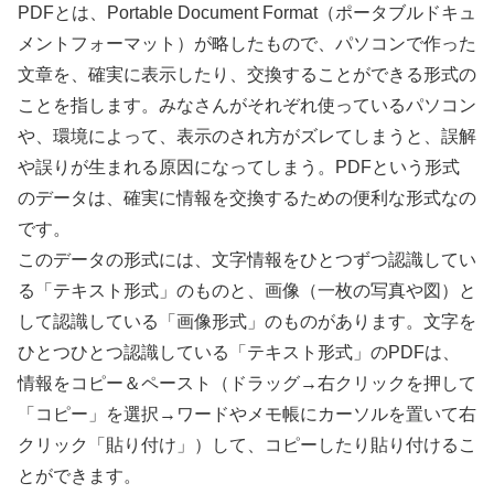
PDFとは、Portable Document Format（ポータブルドキュ
メントフォーマット）が略したもので、パソコンで作った
文章を、確実に表示したり、
交換
することができる形式の
ことを指します。みなさんがそれぞれ使っているパソコン
や、
環境
によって、表示のされ方がズレてしまうと、誤解
や
誤
りが生まれる原因になってしまう。PDFという形式
のデータは、確実に情報を
交換
するための便利な形式なの
です。
このデータの形式には、文字情報をひとつずつ
認識
してい
る「テキスト形式」のものと、画像（一枚の写真や図）と
して
認識
している「画像形式」のものがあります。文字を
ひとつひとつ
認識
している「テキスト形式」のPDFは、
情報をコピー＆ペースト（ドラッグ→右クリックを押して
「コピー」を
選択
→ワードやメモ帳にカーソルを置いて右
クリック「
貼
り付け」）して、コピーしたり
貼
り付けるこ
とができます。