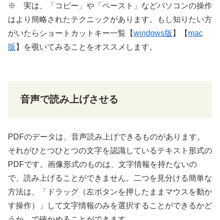
※ 実は、「コピー」や「ペースト」などパソコンの
操作
はより
簡略
されたテクニックがあります。もし知りたい方
がいたらショートカットキー一
覧
【
windows版
】【
mac
版
】を
覗
いてみることをオススメします。
音声で読み上げさせる
PDFのデータは、音声読み上げできるものがあります。
それがひとつひとつの文字を
認識
しているテキスト形式の
PDFです。画像形式のものは、文字情報を持たないの
で、読み上げることができません。二つを見分ける簡単な
方法は、「ドラッグ（左ボタンを押したままマウスを動か
す
操作
）」して文字情報のみを
選択
することができるかど
うか、で確かめることができます。