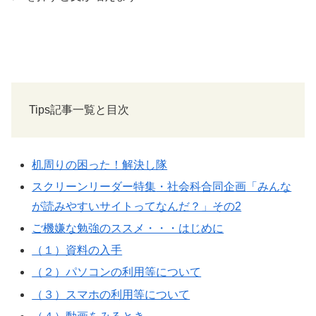
きま
す
Tips記事一覧と目次
机周りの困った！解決し隊
スクリーンリーダー
特集
・
社会科
合同企画
「みんな
が
読
みやすいサイトってなんだ？」その2
ご機嫌な勉強のススメ・・・はじめに
（１）資料の入手
（２）パソコンの利用等について
（３）スマホの利用等について