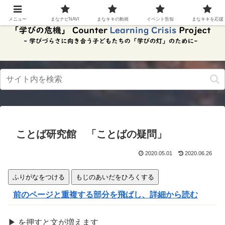
スク
リー
メニュー
まなナビNAVI
まなキキの動画
イベント告知
まなキキを応援
ンリ
ーダ
ーモ
ー
ド。
この
ボタ
ンを
押す
と、
ご利
用中
ことば研究館 「ことばの疑問」
のス
クリ
ーン
2020.05.01
2020.06.26
リー
ダー
ふりがなをつける
もじのあいだをひろくする
の読
み上
前のページと重複する部分を飛ばし、詳細から読む
げを
スム
ーズ
▶
を
押
すと文が
増
えます
にで