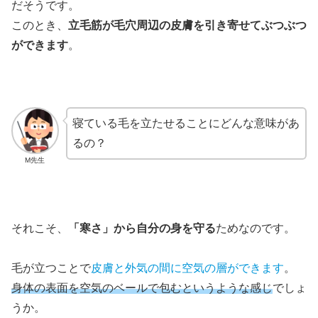
だそうです。
このとき、
立毛筋
が毛穴周辺の
皮膚
を引き寄せてぶつぶつ
ができます
。
寝ている毛を立たせることにどんな意味があ
るの？
M先生
それこそ、
「寒さ」から自分の身を守る
ためなのです。
毛が立つことで
皮膚
と
外気
の間に空気の層ができます
。
身体の表面を空気のベールで包むというような感じ
でしょ
うか。