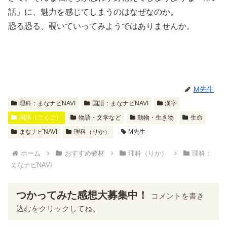
話」に、
魅力
を感じてしまうのはなぜなのか。
恐る恐る、
覗
いていってみようではありませんか。
M先生
理科：まなナビNAVI
国語：まなナビNAVI
漢字
国語（こくご）
物語・文学など
動物・生き物
生命
まなナビNAVI
理科（りか）
M先生
ホーム
おすすめ教材
理科（りか）
理科：
まなナビNAVI
つかってみた感想大募集中！
コメントを書き
込むをクリックしてね。