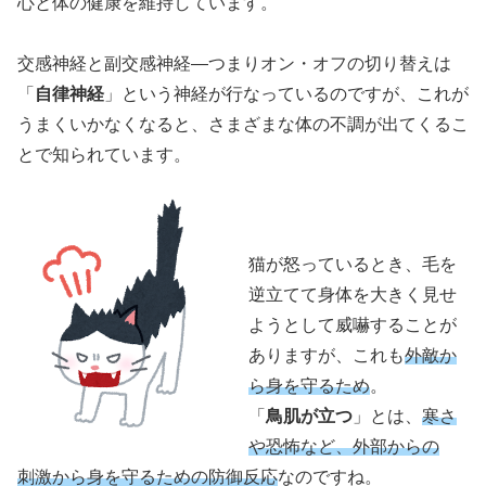
心と体の健康を
維持
しています。
交感神経
と
副交感神経
―つまりオン・オフの切り替えは
「
自律神経
」という
神経
が行なっているのですが、これが
うまくいかなくなると、さまざまな体の
不調
が出てくるこ
とで知られています。
猫が怒っているとき、毛を
逆立
てて
身体
を大きく見せ
ようとして
威嚇
することが
ありますが、これも
外敵
か
ら身を守るため
。
「
鳥肌
が立つ
」とは、
寒さ
や恐怖など、外部からの
刺激
から身を守るための
防御反応
なのですね。