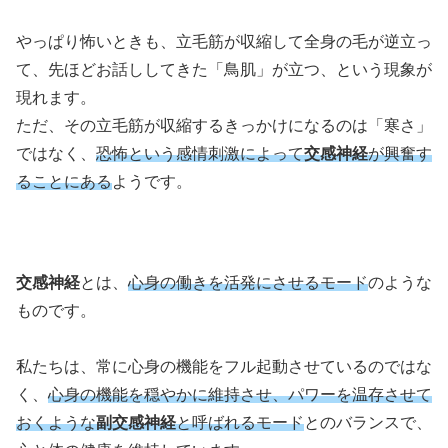
やっぱり怖いときも、
立毛筋
が
収縮
して全身の毛が
逆立
っ
て、先ほどお話ししてきた「
鳥肌
」が立つ、という現象が
現れます。
ただ、その
立毛筋
が
収縮
するきっかけになるのは「寒さ」
ではなく、
恐怖という
感情刺激
によって
交感神経
が
興奮
す
ることにある
ようです。
交感神経
とは、
心身
の働きを活発にさせるモード
のような
ものです。
私たちは、常に
心身
の機能をフル
起動
させているのではな
く、
心身
の機能を
穏
やかに
維持
させ、パワーを
温存
させて
おくような
副交感神経
と呼ばれるモード
とのバランスで、