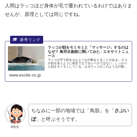
人間はラッコほど身体が毛で
覆
われているわけではありま
せんが、
原理
としては同じですね。
ラッコが顔をモミモミと「マッサージ」するのは
なぜ？ 鳥羽水族館に聞いてみた - エキサイトニュ
ース
ラッコが手で顔をもむような行動をとることがある。ネコ
が顔を洗うように前足でなでるレベルではない。しっかり
と顔をモミモミしている。なぜラッコがこのような行動を
取るのか、2頭のラッコを飼育している三重県鳥...
www.excite.co.jp
ちなみに一部の地域では「鳥肌」を「
さぶい
ぼ
」と呼ぶそうです。
M先生