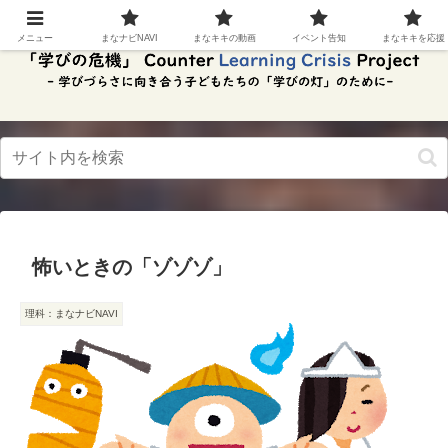
スク
リー
メニュー
まなナビNAVI
まなキキの動画
イベント告知
まなキキを応援
ンリ
ーダ
ーモ
ー
ド。
この
ボタ
ンを
押す
と、
ご利
用中
怖いときの「ゾゾゾ」
のス
クリ
ーン
理科：まなナビNAVI
リー
ダー
の読
み上
げを
スム
ーズ
にで