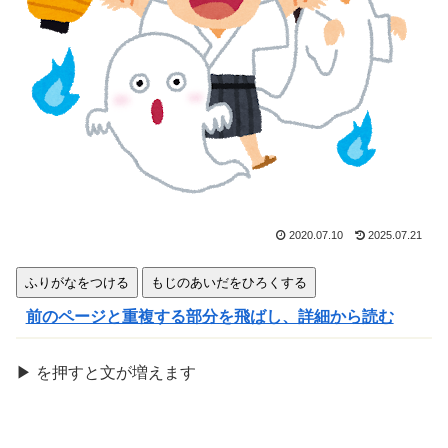
きま
す
2020.07.10
2025.07.21
ふりがなをつける
もじのあいだをひろくする
前のページと重複する部分を飛ばし、詳細から読む
▶
を
押
すと文が
増
えます