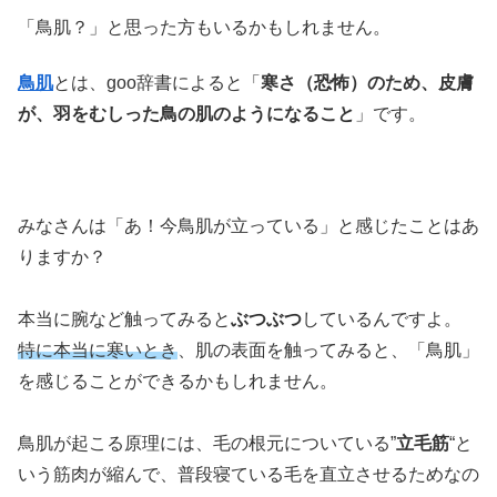
「
鳥肌
？」と思った方もいるかもしれません。
鳥肌
とは、goo辞書によると「
寒さ（恐怖）のため、
皮膚
が、羽をむしった鳥の肌のようになること
」です。
みなさんは「あ！今
鳥肌
が立っている」と感じたことはあ
りますか？
本当に
腕
など
触
ってみると
ぶつぶつ
しているんですよ。
特に本当に寒いとき
、肌の表面を
触
ってみると、「
鳥肌
」
を感じることができるかもしれません。
鳥肌
が起こる
原理
には、毛の根元についている”
立毛筋
“と
いう筋肉が
縮
んで、普段寝ている毛を
直立
させるためなの