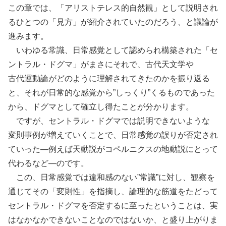
この章では、「アリストテレス的自然観」として説明され
るひとつの「見方」が紹介されていたのだろう、と議論が
進みます。
いわゆる常識、
日常感覚
として認められ
構築
された「セ
ントラル・ドグマ」がまさにそれで、
古代天文学
や
古代運動論
がどのように理解されてきたのかを振り返る
と、それが日常的な感覚から”しっくり”くるものであった
から、ドグマとして確立し得たことが分かります。
ですが、セントラル・ドグマでは説明できないような
変則事例
が増えていくことで、日常感覚の
誤
りが否定され
ていった―例えば
天動説
がコペルニクスの
地動説
にとって
代わるなど―のです。
この、日常感覚では
違和感
のない”常識”に対し、
観察
を
通じてその「変則性」を指摘し、論理的な
筋道
をたどって
セントラル・ドグマを否定するに至ったということは、実
はなかなかできないことなのではないか、と盛り上がりま