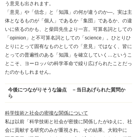
う意見も出されます。
「意見」や「信念」と「知識」の何が違うのか―。実は主
体となるものが「個人」であるか「集団」であるか、の違
いに依るのかも、と柴田先生より一言。
可算名詞
としての
「opinion」と
不可算名詞
としての「science」。ひとりひ
とりにとって固有なものとしての「意見」ではなく、皆に
とっての
普遍性
のある「知識」を確立していく…というこ
とこそ、ヨーロッパの科学革命で
繰
り広げられたことだっ
たのかもしれません。
今後につながりそうな論点 －当日あげられた質問か
ら
科学技術と社会の密接な関係について
私は以前「科学技術と社会が
密接
に関係したがゆえに、社
会に
貢献
する研究のみが
重視
され、その結果、大戦中に