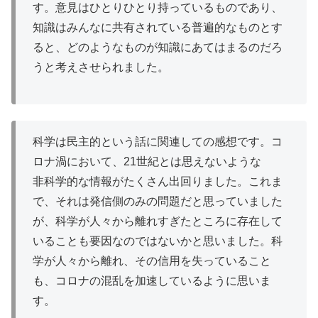
す。意見はひとりひとり持っているものであり、
知識はみんなに共有されている
普遍的
なものとす
ると、どのようなものが知識にあてはまるのだろ
うと考えさせられました。
科学は民主的という話に関連しての感想です。コ
ロナ
渦
において、21世紀とは思えないような
非科学的
な情報がたくさん出回りました。これま
で、それは
発信側
のみの問題だと思っていました
が、科学が人々から
離
れすぎたところに存在して
いることも要因なのではないかと思いました。科
学が人々から
離
れ、その信用を失っていること
も、コロナの混乱を
加速
しているように思いま
す。