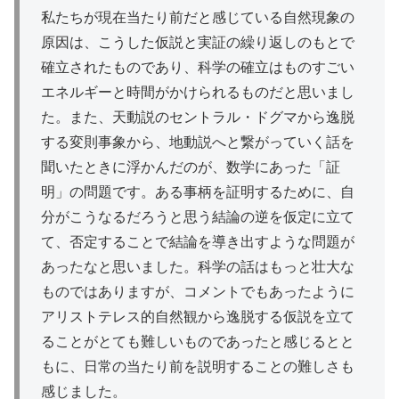
私たちが現在当たり前だと感じている
自然現象
の
原因は、こうした仮説と
実証
の
繰
り返しのもとで
確立されたものであり、科学の確立はものすごい
エネルギーと時間がかけられるものだと思いまし
た。また、天動説のセントラル・ドグマから
逸脱
する変則事象から、地動説へと繋がっていく話を
聞いたときに浮かんだのが、数学にあった「証
明」の問題です。ある事柄を証明するために、自
分がこうなるだろうと思う結論の逆を仮定に立て
て、否定することで結論を
導
き出すような問題が
あったなと思いました。科学の話はもっと
壮大
な
ものではありますが、コメントでもあったように
アリストテレス的自然観から
逸脱
する仮説を立て
ることがとても難しいものであったと感じるとと
もに、日常の当たり前を説明することの難しさも
感じました。