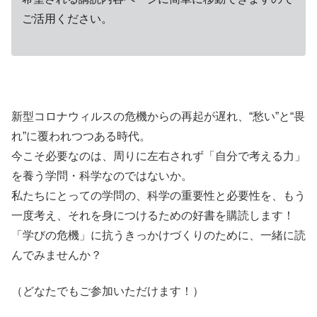
ご活用ください。
新型コロナウィルスの
危機
からの
再起
が
遅
れ、“
愁
い”と“
畏
れ”に
覆
われつつある時代。
今こそ必要なのは、周りに左右されず「自分で考える力」
を
養
う学問・科学なのではないか。
私たちにとっての学問の、科学の重要性と必要性を、もう
一度考え、それを身につけるための
好書
を
購読
します！
「学びの
危機
」に
抗
うきっかけづくりのために、
一緒
に読
んでみませんか？
（どなたでもご参加いただけます！）