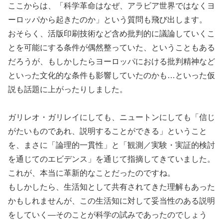
ここからは、「科学革命はなぜ、アラビア世界ではなくヨ
ーロッパから起きたのか」という質問も飛び出します。
おそらく、活版印刷技術など含め批判的に議論していくこ
とを可能にする条件が偶然整っていた、ということもある
だろうが、もしかしたらヨーロッパにおける批判精神など
といった文化的な条件も影響していたのかも…といった仮
説も話題に上がったりしました。
ガリレオ・ガリレイにしても、ニュートンにしても「信じ
がたいものであれ、説明することができる」ということ
を、まさに「論理的一貫性」と「観測／実験・実証的検討
を通じてのエビデンス」を通じて指摘してきていました。
これが、本当に革新的なことだったのですね。
もしかしたら、生活知として共有されてきた理解もあった
かもしれませんが、この生活知に対して妥当性のある説明
をしていく―そのことが科学の試みであったのでしょう