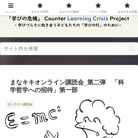
スク
リー
メニュー
まなナビNAVI
まなキキの動画
イベント告知
まなキキを応援
ンリ
ーダ
ーモ
ー
ド。
この
ボタ
ンを
押す
と、
ご利
用中
まなキキオンライン講読会_第二弾 「科
のス
クリ
学哲学への招待」第一部
ーン
リー
ダー
オンライン講読会
の読
み上
げを
スム
ーズ
にで