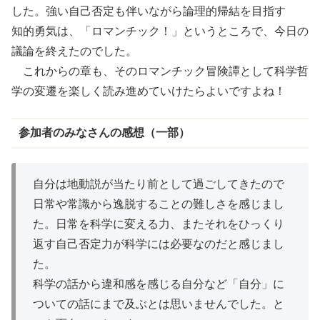
した。強い
自己否定
も
伴
いながら
論理的帰結
を目指す
知的勇気
は、「ロマンチック！」というところで、今日の
議論を終えたのでした。
これからの章も、そのロマンチック
冒険譚
として科学哲
学の
変遷
を楽しく読み進めていけたらよいですよね！
参加者のみなさんの感想（一部）
自分は地動説が当たり前として過ごしてきたので
日常や常識から
逸脱
することの
難
しさを感じまし
た。日常を科学に変える力、またそれをひっくり
返す自己否定力が科学には必要なのだと感じまし
た。
科学の話から違和感を感じる自分など「自分」に
ついての話にまで
及
ぶとは思いませんでした。と