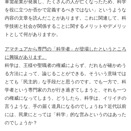
軍需産業
が発展し、たくさんの人が亡くなったため、科学
を役に立つか
否
かで定義するべきではない」というような
内容の文章を読んだことがあります。これに関連して、科
学技術と社会が関係することに関するメリットやデメリッ
トとして何がありますか。
アマチュアから専門の「科学者」が登場したというところ
に興味があります。
科学は、王様や
聖職者
の
権威
によらず、だれもが確かめう
る方法によって、論じることができる。そういう意味では
とても「民主的」な手段だと思うのです。でも一方で、科
学者という専門家の力が行き過ぎてしまうと、それも一つ
の
権威
になってしまう。どうしたら、科学は、イリイチの
言うような、手の届く道具になるのでしょうね？近代以前
には、
民衆
にとっては「科学」的な
営
みというのはあった
のでしょうか？