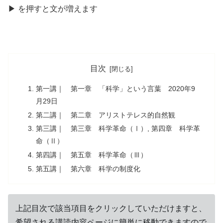
▶
を
押
すと文が
増
えます
目次
第一講｜ 第一章 「科学」という言葉 2020年9
月29日
第二講｜ 第二章 アリストテレス的自然観
第三講｜ 第三章 科学革命（Ⅰ）, 第四章 科学革
命（Ⅱ）
第四講｜ 第五章 科学革命（Ⅲ）
第五講｜ 第六章 科学の制度化
上記目次で該当項目をクリックしていただけますと、
希望される講読内容ページに簡単に移動できますので