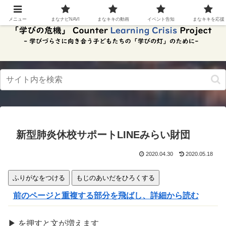
スク
リー
メニュー
まなナビNAVI
まなキキの動画
イベント告知
まなキキを応援
ンリ
ーダ
ーモ
ー
ド。
この
ボタ
ンを
押す
と、
ご利
用中
新型肺炎休校サポートLINEみらい財団
のス
クリ
ーン
2020.04.30
2020.05.18
リー
ダー
ふりがなをつける
もじのあいだをひろくする
の読
み上
前のページと重複する部分を飛ばし、詳細から読む
げを
スム
ーズ
▶
を
押
すと文が
増
えます
にで