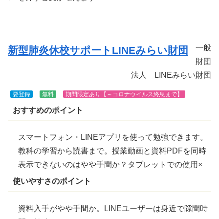
きま
す
一般
新型肺炎休校サポートLINEみらい財団
財団
法人 LINEみらい財団
要登録
無料
期間限定あり【～コロナウイルス
終息
まで】
おすすめのポイント
スマートフォン・LINEアプリを使って勉強できます。
教科の学習から読書まで。授業動画と資料PDFを同時
表示できないのはやや手間か？タブレットでの使用×
使いやすさのポイント
資料入手がやや手間か。LINEユーザーは身近で
隙間
時