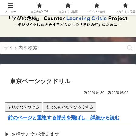
スク
リー
メニュー
まなナビNAVI
まなキキの動画
イベント告知
まなキキを応援
ンリ
ーダ
ーモ
ー
ド。
この
ボタ
ンを
押す
と、
ご利
用中
東京ベーシックドリル
のス
クリ
ーン
2020.04.30
2020.06.02
リー
ダー
ふりがなをつける
もじのあいだをひろくする
の読
み上
前のページと重複する部分を飛ばし、詳細から読む
げを
スム
ーズ
▶
を
押
すと文が
増
えます
にで