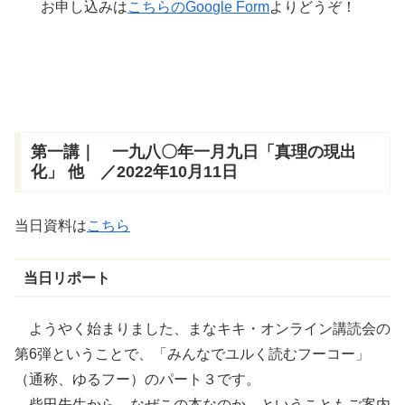
お申し込みは
こちらのGoogle Form
よりどうぞ！
第一講｜ 一九八〇年一月九日「真理の現出
化」 他 ／2022年10月11日
当日資料は
こちら
当日リポート
ようやく始まりました、まなキキ・オンライン講読会の
第6弾ということで、「みんなでユルく読むフーコー」
（通称、ゆるフー）のパート３です。
柴田先生から、なぜこの本なのか、ということもご案内