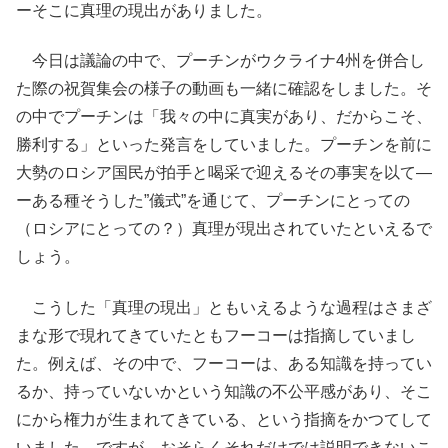
ーそこに真理の現出がありました。
今日は議論の中で、プーチンがウクライナ4州を併合し
た際の祝賀集会の様子の動画も一緒に確認をしました。そ
の中でプーチンは「我々の中に真実があり、だからこそ、
勝利する」といった発言をしていました。プーチンを前に
大勢のロシア国民が拍手と喝采で迎えるその事実を以て―
ーある種そうした”儀式”を通じて、プーチンにとっての
（ロシアにとっての？）真理が現出されていたといえるで
しょう。
こうした「真理の現出」ともいえるような過程はさまざ
まな形で現れてきていたともフーコーは指摘していまし
た。例えば、その中で、フーコーは、ある知識を持ってい
るか、持っていないかという知識の不公平感があり、そこ
にから権力が生まれてきている、という指摘をかつてして
いました。ですが、おそらくそれだけでは説明できないこ