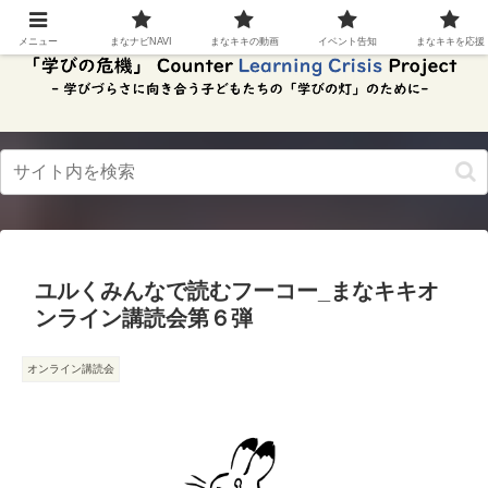
スク
リー
メニュー
まなナビNAVI
まなキキの動画
イベント告知
まなキキを応援
ンリ
ーダ
ーモ
ー
ド。
この
ボタ
ンを
押す
と、
ご利
用中
ユルくみんなで読むフーコー_まなキキオ
のス
クリ
ンライン講読会第６弾
ーン
リー
ダー
オンライン講読会
の読
み上
げを
スム
ーズ
にで