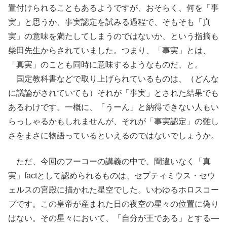
置付けられることもあるようですが、おそらく、何を「事
実」と思うか、事実認定を試みる過程で、そもそも「真
実」の意味を満たしてしまうのではないか、という指摘も
柴田先生からされていました。つまり、「事実」とは、
「真実」のことも同時に意味するようなものだ、と。
国定教科書などで取り上げられているものは、（どんな
に議論がされていても）それが「事実」とされた結果でも
あるわけです。一概に、「うーん」と納得できない人もい
らっしゃるかもしれませんが、それが「事実認定」の難し
さをまさに物語っているといえるのではないでしょうか。
ただ、今回のフーコーの講義の中で、間違いなく「真
実」factとして認められるものは、セプティミウス・セウ
ェルスの宮殿に描かれた星空でした。いわゆるホロスコー
プです。この皇帝が産まれた日の夜空の星々の位置に偽り
はない。その星々において、「自分が王である」とする―