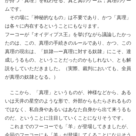
が持つ「真理」を戦わせる、真と真のゲーム；真理のゲー
ムです。
その場に「神秘的なもの」は不要であり、かつ「真理」
は各々に内在するということにもなります。
フーコーが『オイディプス王』を挙げながら議論したかっ
たのは、この、真理の手続きのルールであり、かつ、この
真理の現出は、「奴隷―ー真理に対する奴隷」にこそ、達
成しうるもの、ということだったのかもしれない、とも解
説をしていただきました。（実際、裁判においても、全員
が真理の奴隷となる。）
ここから、「真理」というものが、神様などから、ある
いは天井の星空のような形で、外部からもたらされるもの
ではなく、私自身やあるいはあなた自身から出て来うるも
のだ、ということに注目していくことになりそうです。
これまでのフーコーでも「羊」が登場してきましたが、
今回のフーコーにも「羊」が登場してくることになりそう