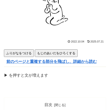
きま
す
2022.10.04
2025.07.21
ふりがなをつける
もじのあいだをひろくする
前のページと重複する部分を飛ばし、詳細から読む
▶
を
押
すと文が
増
えます
目次