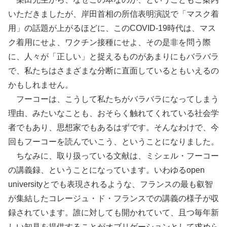
いただきましたが、岸田首相の所信表明演説で「マスク着
用」の話題が上がるほどに、このCOVID-19時代は、マス
ク着用にせよ、ワクチン接種にせよ、その是非を問う際
に、人々が「正しい」と捉えるものがあまりにもバラバラ
で、私たちはさまざまな分断に直面しているともいえるの
かもしれません。
フーコーは、こうして私たちがバラバラになってしまう
理由、みたいなことも、おそらく触れてくれている社会学
者でもあり、思想家でもあるはずです。そんなわけで、今
回もフーコーを読んでいこう、ということになりました。
ちなみに、取り扱っている文献は、ミシェル・フーコー
の講義録、ということになっています。いわゆるopen
universityとでも表現されるような、フランスの最も叡智
が集結したコレージュ・ド・フランスでの講義の様子が収
録されています。誰に対しても開かれていて、且つ毎年新
しい知見を提供することがオブリゲーションとして求めら