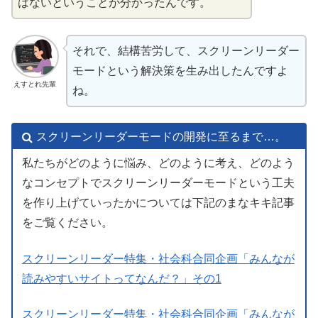
はないということが
分
かったんです。
それで、
結構
苦労
して、スクリーンリーダー
モードという
解決策
を
生
み
出
したんですよ
えすとれ先輩
ね。
スクリーンリーダーモードの
開発
に
至
るまで…。
私
たちがどのように
悩
み、どのように
考
え、どのよう
なコンセプトでスクリーンリーダーモードという
工夫
を
作
り
上
げていったかについては
下記
のまなキキ
記事
をご
覧
ください。
スクリーンリーダー
特集
・
社会科
合同
企画
「みんなが
読
みやすいサイトってなんだ？」その1
スクリーンリーダー
特集
・
社会科
合同
企画
「みんなが