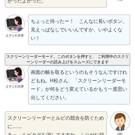
かったよかった。
ちょっと
待
ったー！ こんなに
長
いボタン、
見
えっぱなしでいいんですか、いやよくな
えすとれ先輩
い！
スクリーンリーダーモード。このボタンを押すと、 ご利用中のスクリ
ーンリーダーの読み上げをスムーズにできます
画面
の
幅
を
取
るというのもそうなんですけれ
どもね。H松さん、「スクリーンリーダーモ
えすとれ先輩
ード」が
何
をどう
変
えているかもう
一度
思
い
出
してください。
スクリーンリーダーとルビの
競合
を
防
ぐため
に……
H松
あっ、ルビタグを
消
してますね。ふりがな
切