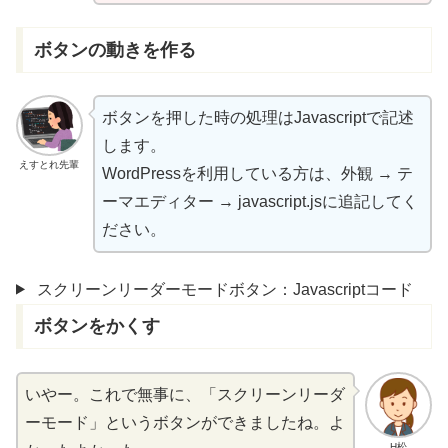
ボタンの
動
きを
作
る
ボタンを
押
した
時
の
処理
はJavascriptで
記述
します。
えすとれ先輩
WordPressを
利用
している
方
は、
外観
→ テ
ーマエディター → javascript.jsに
追記
してく
ださい。
スクリーンリーダーモードボタン：Javascriptコード
ボタンをかくす
いやー。これで
無事
に、「スクリーンリーダ
ーモード」というボタンができましたね。よ
H松