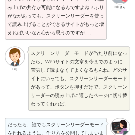
み
上
げの
共存
が
可能
になるんですよね？ふり
N川さん
がながあっても、スクリーンリーダーを
使
っ
て
読
み
上
げることができるサイトがもっと
増
えればいいなと
心
から
思
うのですが…。
スクリーンリーダーモードが
当
たり
前
になっ
たら、Webサイトの
文章
を
今
までのように
H松
苦労
して
読
まなくてよくなるもんね。どのサ
イトにいっても、スクリーンリーダーモード
があって、ボタンを
押
すだけで、スクリーン
リーダーの
読
み
上
げに
適
したページに
切
り
替
わってくれれば。
だったら、
誰
でもスクリーンリーダーモード
を
作
れるように、
作
り
方
を
公開
してしまいま