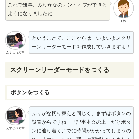
これで
無事
、ふりがなのオン・オフができる
ようになりましたね！
H松
ということで、ここからは、いよいよスクリ
ーンリーダーモードを
作成
していきますよ！
えすとれ先輩
スクリーンリーダーモードをつくる
ボタンをつくる
ふりがな
切
り
替
えと
同
じく、まずはボタンの
設置
からですね。「
記事
本文
の
上
」だとボタ
えすとれ先輩
ンに
辿
り
着
くまでに
時間
がかかってしまうの