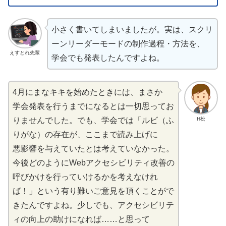
小
さく
書
いてしまいましたが。
実
は、スクリ
ーンリーダーモードの
制作過程
・
方法
を、
えすとれ先輩
学会
でも
発表
したんですよね。
4
月
にまなキキを
始
めたときには、まさか
学会発表
を
行
うまでになるとは
一切
思
ってお
H松
りませんでした。でも、
学会
では「ルビ（ふ
りがな）の
存在
が、ここまで
読
み
上
げに
悪影響
を
与
えていたとは
考
えていなかった。
今後
どのようにWebアクセシビリティ
改善
の
呼
びかけを
行
っていけるかを
考
えなけれ
ば！」という
有
り
難
いご
意見
を
頂
くことがで
きたんですよね。
少
しでも、アクセシビリテ
ィの
向上
の
助
けになれば……と
思
って