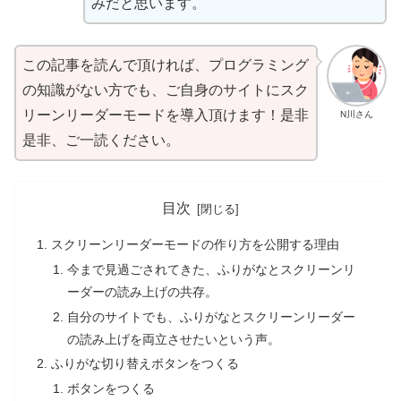
みだと
思
います。
この
記事
を
読
んで
頂
ければ、プログラミング
の
知識
がない
方
でも、ご
自身
のサイトにスク
リーンリーダーモードを
導入
頂
けます！
是非
N川さん
是非
、ご
一読
ください。
目次
スクリーンリーダーモードの
作
り
方
を
公開
する
理由
今
まで
見過
ごされてきた、ふりがなとスクリーンリ
ーダーの
読
み
上
げの
共存
。
自分
のサイトでも、ふりがなとスクリーンリーダー
の
読
み
上
げを
両立
させたいという
声
。
ふりがな
切
り
替
えボタンをつくる
ボタンをつくる