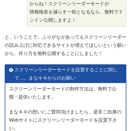
からね！スクリーンリーダーモードが
情報格差
を
減
らす
一助
となるなら、
無料
でド
ンドン
公開
しますよ！
と、いうことで。ふりがながあってもスクリーンリーダー
の
読
み
上
げに
対応
できるサイトが
増
えてほしいという
願
い
から、
作
り
方
を
無料
公開
することにしました！
スクリーンリーダーモードを
設置
することに
関
し
て…。まなキキからのお
願
い
スクリーンリーダーモードの制作方法は、無料で公
開・提供いたします。
まなキキの想いにご賛同頂けましたら、是非ご自身の
Webサイトにスクリーンリーダーモードを設置下さ
い。