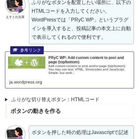
ふりがなボタンを
配置
したい
場所
に、
以下
の
HTMLコードを
入力
してください。
えすとれ先輩
WordPressでは「PRyC WP」というプラグ
インを
導入
すると、
投稿記事
の
本文上
に
自動
で
表示
してくれるので
便利
です。
PRyC WP: Add custom content to post and
page (top/bottom)
Add custom content to post and/or page (top/bottom).
You may use text, HTML, Shortcodes and JavaScript.
Simple, but work...
ja.wordpress.org
ふりがな切り替えボタン：HTMLコード
ボタンの
動
きを
作
る
ボタンを
押
した
時
の
処理
はJavascriptで
記述