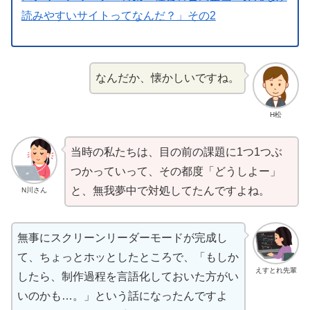
読
みやすいサイトってなんだ？」その2
なんだか、
懐
かしいですね。
H松
当時
の
私
たちは、
目
の
前
の
課題
に1つ1つぶ
つかっていって、その
都度
「どうしよー」
と、
無我夢中
で
対処
してたんですよね。
N川さん
無事
にスクリーンリーダーモードが
完成
し
て、ちょっとホッとしたところで、「もしか
えすとれ先輩
したら、
制作過程
を
言語化
しておいた
方
がい
いのかも…。」という
話
になったんですよ