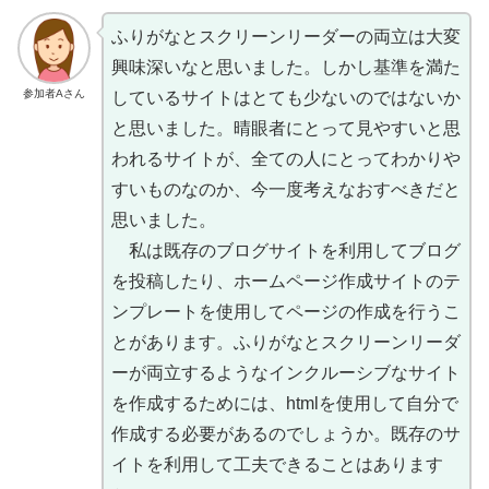
ふりがなとスクリーンリーダーの
両立
は
大変
興味深
いなと
思
いました。しかし
基準
を
満
た
参加者Aさん
しているサイトはとても
少
ないのではないか
と
思
いました。
晴眼者
にとって
見
やすいと
思
われるサイトが、
全
ての
人
にとってわかりや
すいものなのか、
今一度
考
えなおすべきだと
思
いました。
私
は
既存
のブログサイトを
利用
してブログ
を
投稿
したり、ホームページ
作成
サイトのテ
ンプレートを
使用
してページの
作成
を
行
うこ
とがあります。ふりがなとスクリーンリーダ
ーが
両立
するようなインクルーシブなサイト
を
作成
するためには、htmlを
使用
して
自分
で
作成
する
必要
があるのでしょうか。
既存
のサ
イトを
利用
して
工夫
できることはあります