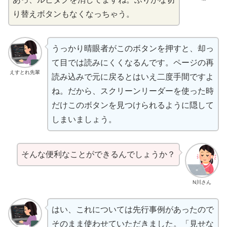
り
替
えボタンもなくなっちゃう。
うっかり
晴眼者
がこのボタンを
押
すと、
却
っ
て
目
では
読
みにくくなるんです。ページの
再
えすとれ先輩
読
み
込
みで
元
に
戻
るとはいえ
二度手間
ですよ
ね。だから、スクリーンリーダーを
使
った
時
だけこのボタンを
見
つけられるように
隠
して
しまいましょう。
そんな
便利
なことができるんでしょうか？
N川さん
はい、これについては
先行事例
があったので
そのまま
使
わせていただきました。「
見
せな