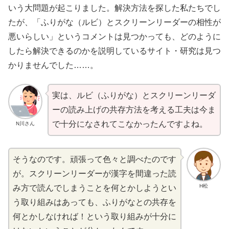
いう
大問題
が
起
こりました。
解決
方法
を
探
した
私
たちでし
たが、「ふりがな（ルビ）とスクリーンリーダーの
相性
が
悪
いらしい」というコメントは
見
つかっても、どのように
したら
解決
できるのかを
説明
しているサイト・
研究
は
見
つ
かりませんでした……。
実
は、ルビ（ふりがな）とスクリーンリーダ
ーの
読
み
上
げの
共存
方法
を
考
える
工夫
は
今
ま
で
十分
になされてこなかったんですよね。
N川さん
そうなのです。
頑張
って
色々
と
調
べたのです
が。スクリーンリーダーが
漢字
を
間違
った
読
H松
み
方
で
読
んでしまうことを
何
とかしようとい
う
取
り
組
みはあっても、ふりがなとの
共存
を
何
とかしなければ！という
取
り
組
みが
十分
に