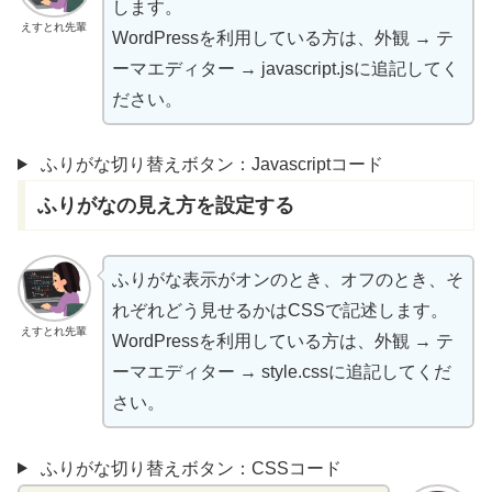
します。
えすとれ先輩
WordPressを
利用
している
方
は、
外観
→ テ
ーマエディター → javascript.jsに
追記
してく
ださい。
ふりがな切り替えボタン：Javascriptコード
ふりがなの
見
え
方
を
設定
する
ふりがな
表示
がオンのとき、オフのとき、そ
れぞれどう
見
せるかはCSSで
記述
します。
えすとれ先輩
WordPressを
利用
している
方
は、
外観
→ テ
ーマエディター → style.cssに
追記
してくだ
さい。
ふりがな切り替えボタン：CSSコード