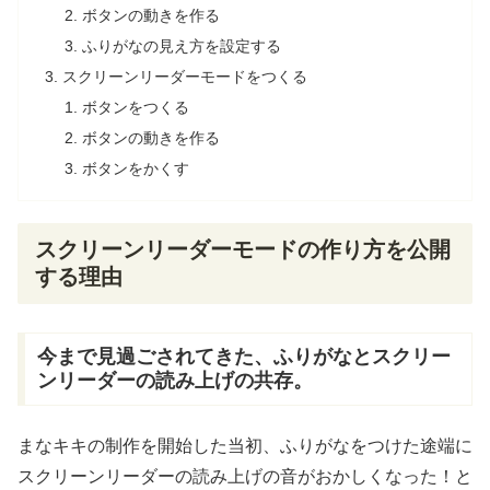
ボタンの
動
きを
作
る
ふりがなの
見
え
方
を
設定
する
スクリーンリーダーモードをつくる
ボタンをつくる
ボタンの
動
きを
作
る
ボタンをかくす
スクリーンリーダーモードの
作
り
方
を
公開
する
理由
今
まで
見過
ごされてきた、ふりがなとスクリー
ンリーダーの
読
み
上
げの
共存
。
まなキキの
制作
を
開始
した
当初
、ふりがなをつけた
途端
に
スクリーンリーダーの
読
み
上
げの
音
がおかしくなった！と