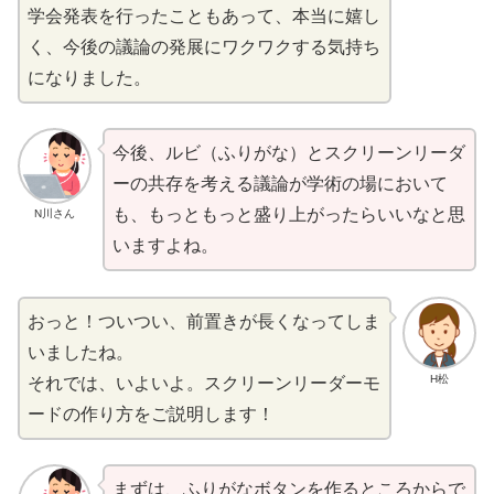
学会発表
を
行
ったこともあって、
本当
に
嬉
し
く、
今後
の
議論
の
発展
にワクワクする
気持
ち
になりました。
今後
、ルビ（ふりがな）とスクリーンリーダ
ーの
共存
を
考
える
議論
が
学術
の
場
において
も、もっともっと
盛
り
上
がったらいいなと
思
N川さん
いますよね。
おっと！ついつい、
前置
きが
長
くなってしま
いましたね。
H松
それでは、いよいよ。スクリーンリーダーモ
ードの
作
り
方
をご
説明
します！
まずは、ふりがなボタンを
作
るところからで