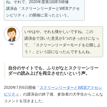
ね。それで、2020
年度
第
1
回
IES
研修
講演会
「スクリーンリーダーとWEBアクセ
シビリティ」の
開催
に
至
ったという。
いやはや。それも
懐
かしいですね。この
講演会
で
頂
いた
意見
が1つのきっかけになっ
H松
て、「スクリーンリーダーモードを
公開
しよ
う！」という
話
になったんですもんね。
自分
のサイトでも、ふりがなとスクリーンリー
ダーの
読
み
上
げを
両立
させたいという
声
。
2020
年
7
月
6
日
開催
「
スクリーンリーダーとWEBアクセシ
ビリティ
」の
講演会
の
終了後
、
参加者
の
大学生
からこんな
コメントを
頂
きました。