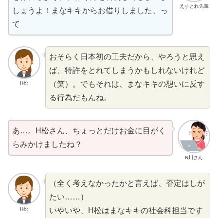
えすとれ先輩
しょうよ！まなキキからお
借
りしました、っ
て
おそらく
日本初
の
工夫
だから、やろうと
思
え
ば、
特許
をとれてしまうかもしれないけれど
（笑）
。でもそれは、まなキキの
想
いに
反
す
H松
る
行為
だもんね。
あ…。H松さん、ちょっとだけお
金
に
目
がく
らみかけましたね？
N川さん
（
全
く
考
えなかったかと
言
えば、
否定
はしが
たい……）
いやいや、H松はまなキキの
社会科
担当
です
H松