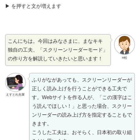
きま
▶
を
押
すと文が
増
えます
す
こんにちは。
今回
はみなさまに、まなキキ
独自
の
工夫
、「スクリーンリーダーモード」
H松
の
作
り
方
を
解説
していきたいと
思
います！
ふりがながあっても、スクリーンリーダーが
正
しく
読
み
上
げを
行
うことができる
工夫
で
えすとれ先輩
す。Webサイトを
作
る
人
が、「この
漢字
はこ
う
読
んでほしい！」と
思
った
場合
、スクリー
ンリーダーの
読
み
上
げ
方
を
指定
することもで
きます。
こうした
工夫
は、おそらく、
日本初
の
取
り
組