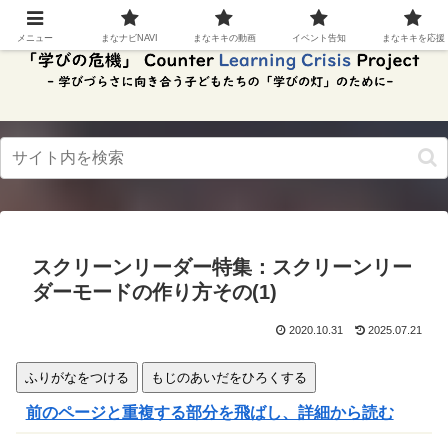
スク
リー
メニュー
まなナビNAVI
まなキキの動画
イベント告知
まなキキを応援
ンリ
ーダ
ーモ
ー
ド。
この
ボタ
ンを
押す
と、
ご利
用中
スクリーンリーダー特集：スクリーンリー
のス
クリ
ダーモードの作り方その(1)
ーン
リー
2020.10.31
2025.07.21
ダー
の読
み上
ふりがなをつける
もじのあいだをひろくする
げを
スム
前のページと重複する部分を飛ばし、詳細から読む
ーズ
にで