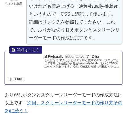
えすとれ先輩
いけれども
読
み
上
げる」
通称
visually-hidden
というもので、CSSに
追記
して
使
います。
詳細
はリンク
先
を
参照
してください。これ
で、ふりがな
切
り
替
えボタンとスクリーンリ
ーダーモードの
作成
は
完了
です。
通称visually-hiddenについて - Qiita
これはなに アクセシビリティ対応意識でのマークアップと
して非常に利便性のある通称visually-hiddenというCSSス
ニペットがあります。 Qiitaで検索した際に特段ヒットしな
かったので備忘録件、皆さんもぜひ使ってみてください！
ど...
qiita.com
ふりがなボタンとスクリーンリーダーモードの
作成
方法
は
以上
です！
次回
、スクリーンリーダーモードの
作
り
方
その
(2)に
続
く！