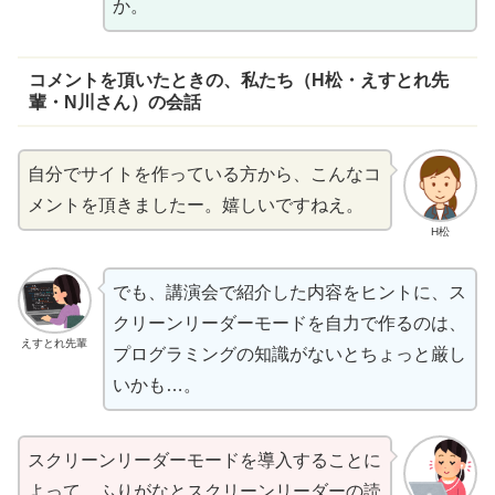
か。
コメントを
頂
いたときの、
私
たち（H松・えすとれ先
輩・N川さん）の
会話
自分
でサイトを
作
っている
方
から、こんなコ
メントを
頂
きましたー。
嬉
しいですねえ。
H松
でも、
講演会
で
紹介
した
内容
をヒントに、ス
クリーンリーダーモードを
自力
で
作
るのは、
えすとれ先輩
プログラミングの
知識
がないとちょっと
厳
し
いかも…。
スクリーンリーダーモードを
導入
することに
よって、ふりがなとスクリーンリーダーの
読