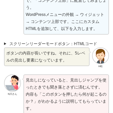
で、「コンテンツ
上部
」に
配置
してみましょ
う。
WordPressメニューの
外観
→ ウィジェット
→ コンテンツ
上部
です。ここにカスタム
HTMLを
追加
して、
以下
を
入力
します。
スクリーンリーダーモードボタン：HTMLコード
ボタンの
内容
が
長
いですね。それに、5レベ
ルの
見出
し
要素
になっています。
H松
見出
しになっていると、
見出
しジャンプを
使
ったときでも
聞
き
落
とさずに
済
むんです。
内容
も「このボタンを
押
したら
何
が
起
こるの
N川さん
か？」がわかるように
説明
してもらっていま
す。