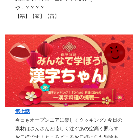
や…？？？？
【寒】【家】【宙】
第七話
今日もオープンエアに楽しくクッキング♪ 今日の
素材はさんさんと眩しく注ぐあの空高く照らす
お日様です！ところどころお日様に似た別物も