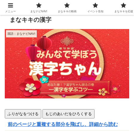
メニュー
まなナビNAVI
まなキキの動画
イベント告知
まなキキを応援
まなキキの漢字
国語：まなナビNAVI
ふりがなをつける
もじのあいだをひろくする
前のページと重複する部分を飛ばし、詳細から読む