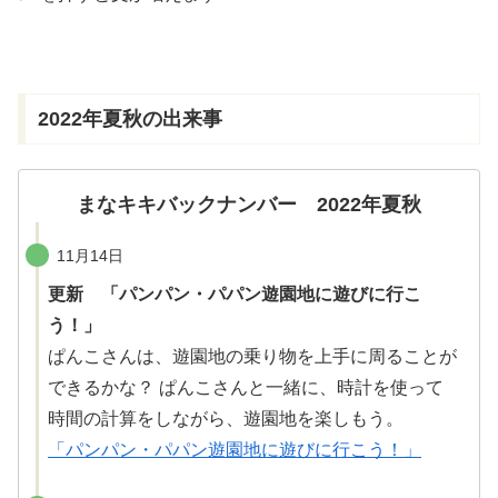
きま
す
2022
年
夏秋の
出来事
まなキキバックナンバー 2022年夏秋
11月14日
更新 「パンパン・パパン遊園地に遊びに行こ
う！」
ぱんこさんは、
遊園地
の
乗
り
物
を
上手
に
周
ることが
できるかな？ ぱんこさんと
一緒
に、
時計
を
使
って
時間
の
計算
をしながら、
遊園地
を
楽
しもう。
「パンパン・パパン遊園地に遊びに行こう！」