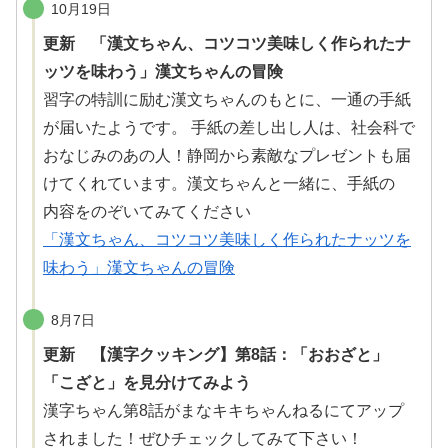
10月19日
更新 「漢文ちゃん、コツコツ美味しく作られたナ
ッツを味わう」漢文ちゃんの冒険
習字
の
特訓
に
励
む
漢文
ちゃんのもとに、
一通
の
手紙
が
届
いたようです。
手紙
の
差
し
出
し
人
は、
社会科
で
おなじみのあの人！
静岡
から
素敵
なプレゼントも
届
けてくれています。
漢文
ちゃんと
一緒
に、
手紙
の
内容
をのぞいてみてください
「漢文ちゃん、コツコツ美味しく作られたナッツを
味わう」漢文ちゃんの冒険
8月7日
更新 【漢字クッキング】第8話：「おおざと」
「こざと」を見分けてみよう
漢字
ちゃん
第
8
話
がまなキキちゃんねるにてアップ
されました！ぜひチェックしてみて
下
さい！