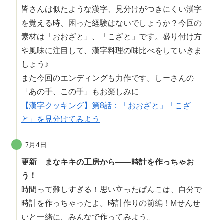
皆
さんは
似
たような
漢字
、
見分
けがつきにくい
漢字
を
覚
える
時
、
困
った
経験
はないでしょうか？
今回
の
素材
は「おおざと」、「こざと」です。
盛
り
付
け
方
や
風味
に
注目
して、
漢字料理
の
味比
べをしていきま
しょう♪
また
今回
のエンディングも
力作
です。しーさんの
「あの
手
、この手」もお
楽
しみに
【漢字クッキング】第8話：「おおざと」「こざ
と」を見分けてみよう
7月4日
更新 まなキキの工房から――時計を作っちゃお
う！
時間
って
難
しすぎる！
思
い
立
ったぱんこは、
自分
で
時計
を
作
っちゃったよ。
時計作
りの
前編
！Mせんせ
いと
一緒
に、みんなで
作
ってみよう。