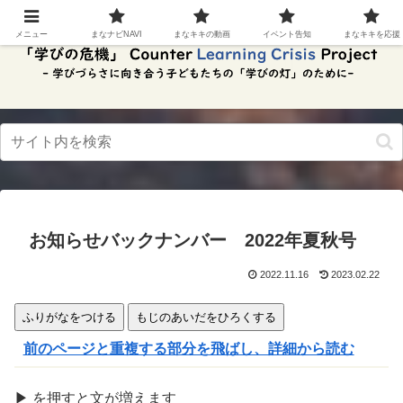
スク
リー
メニュー
まなナビNAVI
まなキキの動画
イベント告知
まなキキを応援
ンリ
ーダ
ーモ
ー
ド。
この
ボタ
ンを
押す
と、
ご利
用中
お知らせバックナンバー 2022年夏秋号
のス
クリ
ーン
2022.11.16
2023.02.22
リー
ダー
ふりがなをつける
もじのあいだをひろくする
の読
み上
前のページと重複する部分を飛ばし、詳細から読む
げを
スム
ーズ
▶
を
押
すと文が
増
えます
にで