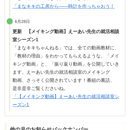
「まなキキの工房から――時計を作っちゃおう！
6月28日
更新 【メイキング動画】えーあい先生の就活相談
室シーズン1
「まなキキちゃんねる」では、
全
ての
動画教材
に、
「
教材
の
理由
」をわかってもらえるような、「メイ
キング
動画
」と、「
振
り
返
り
動画
」を
公開
していき
ます。えーあい
先生
の
就活相談室
のメイキング
動画
、さっそく
公開
されています！
番組
の
裏話
、
是非是非
ご
覧
くださいね。
「【メイキング動画】えーあい先生の就活相談室シ
ーズン1
他
の
月
のお
知
らせバックナンバー