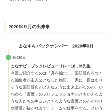
きま
す
2020
年
９
月
の
出来事
まなキキバックナンバー 2020年9月
9月30日
まなナビ・ブックレビューリレー10．M先生
今回ご紹介するのは『舟を
編
む』。国語辞典をつく
る
編集者
が主人公となった物語。一家に一冊はあり
そうな国語辞典がどんなふうに出来上がるのか。い
わゆる「言葉」のプロフェッショナルともいえるよ
うな人たちのキュンとくるような言葉とのかかわり
や
葛藤
が
描
かれます。チームで仕事をする、という