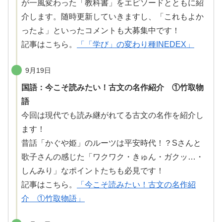
が一風変わった「教科書」をエピソードとともに紹
介します。
随時更新
していきますし、「これもよか
ったよ」といったコメントも
大募集中
です！
記事はこちら。
「「学び」の変わり種INEDEX」
9月19日
国語：今こそ読みたい！古文の名作紹介 ①竹取物
語
今回は現代でも読み
継
がれてる古文の名作を紹介し
ます！
昔話「かぐや姫」のルーツは平安時代！？Sさんと
歌子さんの感じた「ワクワク・きゅん・ガクッ…・
しんみり」なポイントたちも
必見
です！
記事はこちら。
「今こそ読みたい！古文の名作紹
介 ①竹取物語」