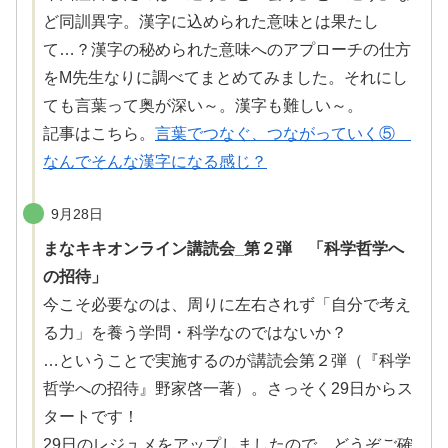
ど
同訓異字
。漢字に込められた意味とは果たし
て…？漢字の
秘
められた意味へのアプローチの仕方
をM先生なりに調べてまとめてみました。それにし
ても言葉って奥が深い～。漢字も
難
しい～。
記事はこちら。
言葉でつなぐ、つながっていく⑤
なんでそんな漢字になる感じ？
9月28日
まなキキオンライン講読会_第２弾 「科学哲学へ
の招待」
今こそ必要なのは、周りに左右されず「自分で考え
る力」を養う学問・科学なのではないか？
…ということで実施するのが講読会第２弾（『科学
哲学への招待』野家啓一著）。さっそく29日からス
タートです！
29日のレジュメをアップしましたので、どうぞご確