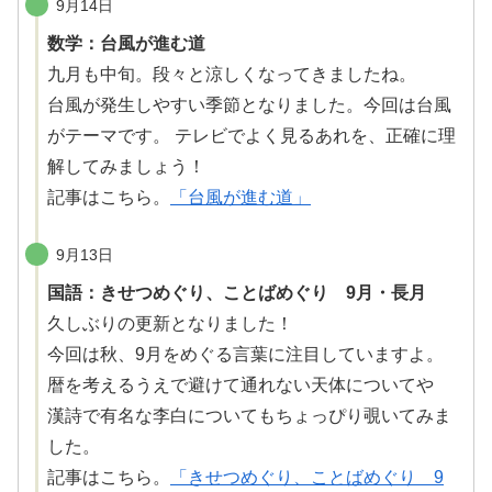
9月14日
数学：台風が進む道
九月も
中旬
。
段々
と
涼
しくなってきましたね。
台風が発生しやすい季節となりました。今回は台風
がテーマです。 テレビでよく見るあれを、正確に理
解してみましょう！
記事はこちら。
「台風が進む道」
9月13日
国語：きせつめぐり、ことばめぐり 9月・長月
久しぶりの更新となりました！
今回は秋、9月をめぐる言葉に注目していますよ。
暦
を考えるうえで
避
けて通れない天体についてや
漢詩
で有名な
李白
についてもちょっぴり
覗
いてみま
した。
記事はこちら。
「きせつめぐり、ことばめぐり 9