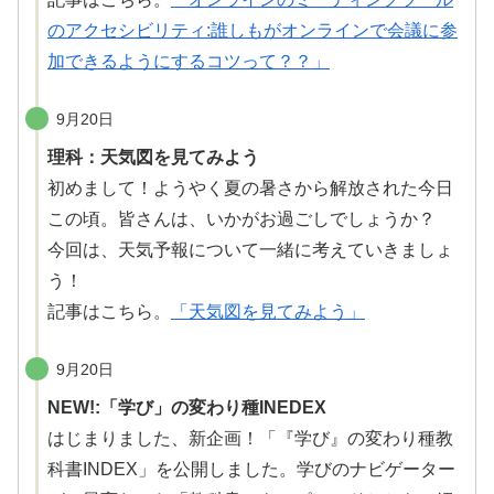
のアクセシビリティ:誰しもがオンラインで会議に参
加できるようにするコツって？？」
9月20日
理科：天気図を見てみよう
初めまして！ようやく夏の暑さから
解放
された今日
この頃。皆さんは、いかがお過ごしでしょうか？
今回は、
天気予報
について
一緒
に考えていきましょ
う！
記事はこちら。
「天気図を見てみよう」
9月20日
NEW!:「学び」の変わり種INEDEX
はじまりました、新企画！「『学び』の
変
わり
種
教
科書INDEX」を公開しました。学びのナビゲーター