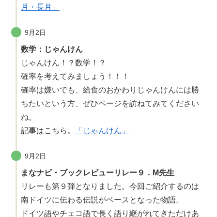
月・長月」
9月2日
数学：じゃんけん
じゃんけん！？数学！？
確率
を考えてみましょう！！！
確率
は
嫌
いでも、
給食
のおかわりじゃんけんには
勝
ちたいという方、ぜひページを
訪
ねてみてください
ね。
記事はこちら。
「じゃんけん」
9月2日
まなナビ・ブックレビューリレー９．M先生
リレーも第９
弾
となりました。今回ご紹介するのは
南ドイツに伝わる
伝説
がベースとなった物語。
ドイツ語やチェコ語で長く語り
継
がれてきただけあ