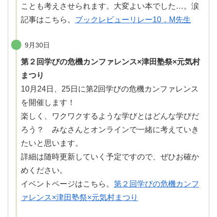
ことも考えさせられます。大変よい本でした…。涙
記事はこちら。
ブックレビューリレー10．M先生
9月30日
第２回学びの危機カンファレンス×津田塾祭×元気村
まつり
10月24日、25日に第2回学びの
危機
カンファレンス
を
開催
します！
楽しく、ワクワクするような学びとはどんな学びだ
ろう？ みなさんとオンラインで
一緒
に考えていき
たいと思います。
詳細
は
随時更新
していく予定ですので、ぜひお確か
めください。
イベントページはこちら。
第２回学びの
危機
カンフ
ァレンス×津田塾祭×元気村まつり