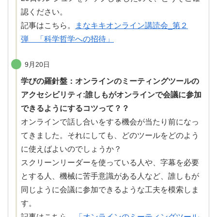
認ください。
記事はこちら。
まなキキオンライン講読会_第２
弾 「科学哲学への招待」
9月20日
学びの羅針盤：オンラインのミーティングツールの
アクセシビリティ:誰しもがオンラインで会議に参加
できるようにするコツって？？
オンラインで話し合いをする
機会
が当たり前になっ
てきました。それにしても、どのツールをどのよう
に使えばよいのでしょうか？
スクリーンリーダーを使っている人や、
字幕
を必要
とする人、
機械
に
苦手意識
がある人など、
誰
しもが
同じように会議に参加できるような工夫を
模索
しま
す。
記事はこちら。
「オンラインのミーティングツール