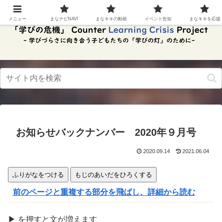
スク
リー
メニュー
まなナビNAVI
まなキキの動画
イベント告知
まなキキを応援
ンリ
ーダ
ーモ
ー
ド。
この
ボタ
ンを
押す
と、
ご利
用中
お知らせバックナンバー 2020年９月号
のス
クリ
ーン
2020.09.14
2021.06.04
リー
ダー
ふりがなをつける
もじのあいだをひろくする
の読
み上
前のページと重複する部分を飛ばし、詳細から読む
げを
スム
ーズ
▶
を
押
すと文が
増
えます
にで