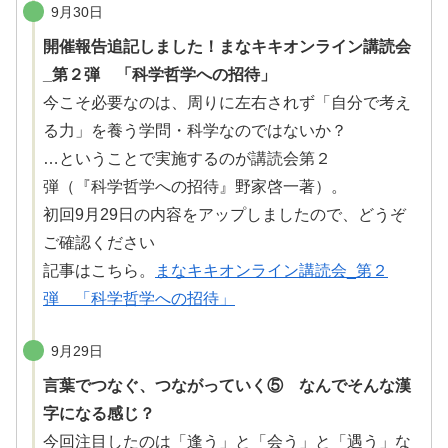
9月30日
開催報告追記しました！まなキキオンライン講読会
_第２弾 「科学哲学への招待」
今こそ必要なのは、周りに左右されず「自分で考え
る力」を
養
う学問・科学なのではないか？
…ということで
実施
するのが
講読会
第２
弾
（『
科学哲学
への
招待
』
野家啓一
著）。
初回9月29日の内容をアップしましたので、どうぞ
ご確認ください
記事はこちら。
まなキキオンライン講読会_第２
弾 「科学哲学への招待」
9月29日
言葉でつなぐ、つながっていく⑤ なんでそんな漢
字になる感じ？
今回注目したのは「逢う」と「会う」と「遇う」な