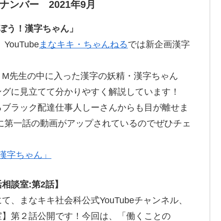
ンバー 2021年9月
ぼう！漢字ちゃん」
ouTube
まなキキ・ちゃんねる
では
新企画
漢字
！
、M先生の中に入った
漢字
の
妖精
・漢字ちゃん
ングに
見立
てて分かりやすく
解説
しています！
るブラック
配達仕事人
しーさんからも目が
離
せま
に
第一話
の
動画
がアップされているのでぜひチェ
漢字ちゃん」
相談室:第2話】
にて、まなキキ
社会科公式
YouTubeチャンネル、
室
】
第
２
話公開
です！
今回
は、「
働
くことの