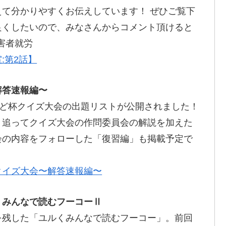
えて分かりやすくお
伝
えしています！ ぜひご
覧下
良
くしたいので、みなさんからコメント
頂
けると
害者就労
:第2話】
解答速報編〜
ど
杯
クイズ大会の
出題
リストが
公開
されました！
！
追
ってクイズ大会の
作問委員会
の
解説
を
加
えた
会
の内容をフォローした「
復習編
」も
掲載予定
で
クイズ大会〜解答速報編〜
くみんなで読むフーコーⅡ
を残した「ユルくみんなで読むフーコー」。前回