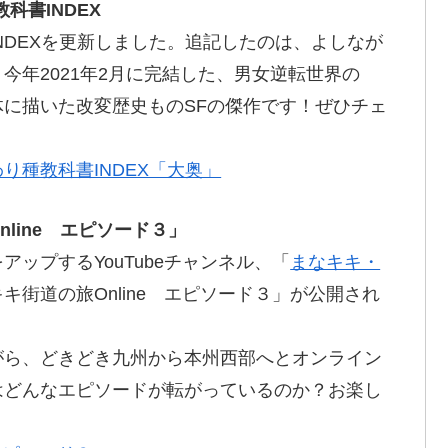
科書INDEX
NDEXを
更新
しました。
追記
したのは、よしなが
今年2021年2月に
完結
した、
男女逆転世界
の
体
に
描
いた
改変歴史
ものSFの
傑作
です！ぜひチェ
り種教科書INDEX「大奥」
line エピソード３」
ップするYouTubeチャンネル、「
まなキキ・
キキ
街道
の旅Online エピソード３」が
公開
され
がら、どきどき
九州
から
本州西部
へとオンライン
はどんなエピソードが
転
がっているのか？お
楽
し