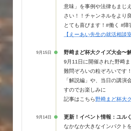
意味
」を
事例
や
法律
もまじ
さい！！チャンネルをより
とても
喜
びます！#
働
く #
障
【えーあい先生の就活相談室
野﨑まど杯大クイズ大会〜
9月15日
9月11日に
開催
された
野﨑
ま
難問
ぞろいの
粒
ぞろいです
「
解説編
」や、当日の
講演
すのでお楽しみに
記事はこちら
野﨑まど杯大
更新！イベント情報：ユル
9月14日
なかなか大きなインパクト