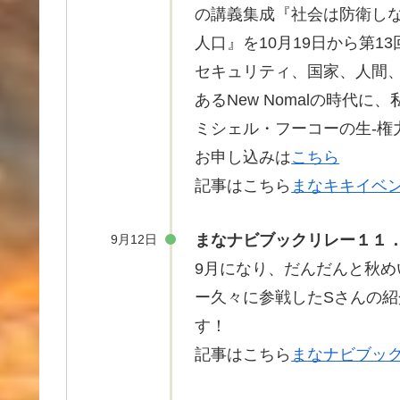
の講義集成『社会は防衛し
人口』を10月19日から第
セキュリティ、国家、人間、
あるNew Nomalの時代
ミシェル・フーコーの生-権
お申し込みは
こちら
記事はこちら
まなキキイベ
まなナビブックリレー１１
9月12日
9月になり、だんだんと秋
ー
久々
に
参戦
したSさんの
紹
す！
記事はこちら
まなナビブッ