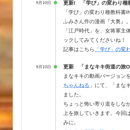
更新! 「学び」の変わり種教
9月10日
「学び」の変わり
種教科書
I
ふみさん作の
漫画
『
大奥
』。
「
江戸時代
」を、
女将軍主
ックしてみてくださいね！
記事はこちら
「学び」の変わ
更新 「まなキキ街道の旅On
9月10日
まなキキの動画バージョンをア
ちゃんねる
」にて、「まな
ました。
ちょっと
怖
い
寄
り道をしな
上を旅していきます。今回
みに。