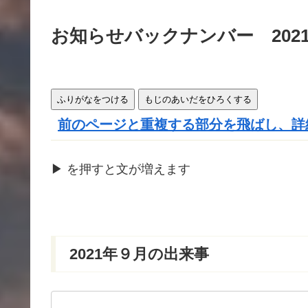
きま
す
お知らせバックナンバー 202
ふりがなをつける
もじのあいだをひろくする
前のページと重複する部分を飛ばし、詳
▶
を
押
すと文が
増
えます
2021
年
９
月
の
出来事