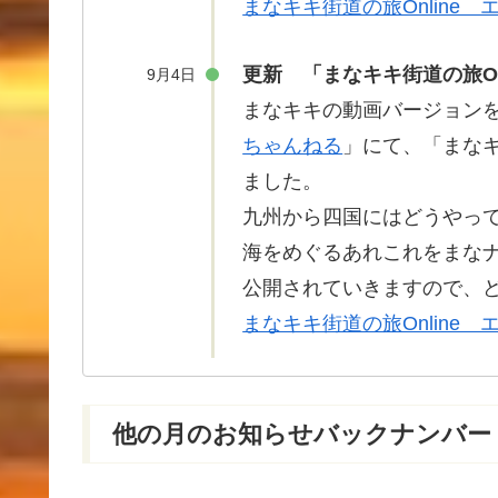
まなキキ街道の旅Online
更新 「まなキキ街道の旅On
9月4日
まなキキの動画バージョンをア
ちゃんねる
」にて、「まなキ
ました。
九州から四国にはどうやっ
海をめぐるあれこれをまな
公開されていきますので、
まなキキ街道の旅Online
他
の
月
のお
知
らせバックナンバー