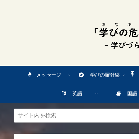
スク
リー
ンリ
ーダ
ーモ
ー
ド。
この
ボタ
ンを
押す
と、
ご利
メッセージ
学びの羅針盤
用中
のス
クリ
英語
国語
ーン
リー
ダー
の読
み上
げを
スム
ーズ
にで