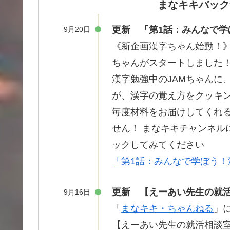
まなキキバックナ
更新 「第1話：みんなで学
9月20日
《新企画漢字ちゃん始動！》 Y
ちゃんがスタートしました
漢字勉強中
のJAMちゃんに
が、漢字の
覚
え方をクッキ
毎度材料
をお
届
けしてくれ
せん！ まなキキチャンネル
ックしてみてください
「第1話：みんなで学ぼう！
更新 【えーあい先生の就活
9月16日
「
まなキキ・ちゃんねる
」
【えーあい先生の
就活相談