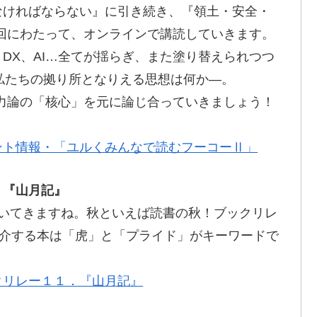
なければならない』に引き続き、『領土・安全・
13回にわたって、オンラインで講読していきます。
DX、AI…全てが揺らぎ、また塗り替えられつつ
に、私たちの拠り所となりえる思想は何か―。
力論の「核心」を元に論じ合っていきましょう！
ント情報・「ユルくみんなで読むフーコーⅡ」
．『山月記』
めいてきますね。秋といえば
読書
の秋！ブックリレ
介
する本は「
虎
」と「プライド」がキーワードで
クリレー１１．『山月記』