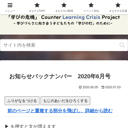
スク
リー
メニュー
まなナビNAVI
まなキキの動画
イベント告知
まなキキを応援
ンリ
ーダ
ーモ
ー
ド。
この
ボタ
ンを
押す
と、
ご利
用中
お知らせバックナンバー 2020年6月号
のス
クリ
ーン
2020.06.05
2020.07.03
リー
ダー
ふりがなをつける
もじのあいだをひろくする
の読
み上
前のページと重複する部分を飛ばし、詳細から読む
げを
スム
ーズ
▶
を
押
すと文が
増
えます
にで