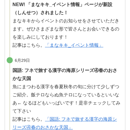
NEW! 「まなキキ_イベント情報」ページが新設
（しんせつ）されました！
まなキキからイベントのお知らせをさせていただき
ます。ぜひさまざまな形で皆さんとお会いできるの
を楽しみにしております！
記事はこちら。
「まなキキ_イベント情報」
6月29日
国語: フネで旅する漢字の海原シリーズ④春のおさ
かな天国
魚にまつわる漢字を
春夏秋冬
の
旬
に分けて少しずつ
ご紹介。
飯
テロならぬ魚テロになっているといいな
あ← なるほどもいっぱいです！
是非
チェックしてみ
て下さい
記事はこちら。
「国語: フネで旅する漢字の海原シ
リーズ④春のおさかな天国」