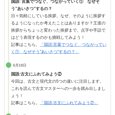
国語: 言葉でつなぐ、つながっていく① なぜそ
う”あいさつ”するの？
日々気軽にしている
挨拶
。なぜ、そのように
挨拶
す
るようになったか考えたことはありますか？王道の
挨拶
からちょっと変わった
挨拶
まで。点字や手話で
はどう表現するのかも
挑戦
してみよう！
記事はこちら。
「国語:言葉でつなぐ、つながってい
く① なぜそう”あいさつ”するの？」
6月18日
国語:古文にふれてみよう②
今回は、古文と現代文の5つの違いに注目します。
これを読んで古文マスターへの一歩を
踏
み出しまし
ょう！
記事はこちら。
「国語:古文にふれてみよう②」