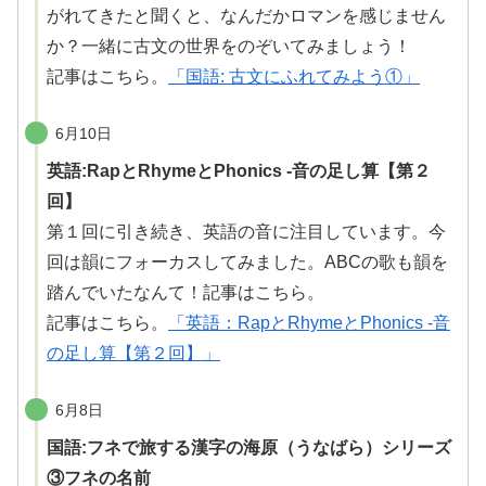
がれてきたと聞くと、なんだかロマンを感じません
か？一緒に古文の世界をのぞいてみましょう！
記事はこちら。
「国語: 古文にふれてみよう①」
6月10日
英語:RapとRhymeとPhonics -音の足し算【第２
回】
第１回に引き続き、英語の音に注目しています。今
回は
韻
にフォーカスしてみました。ABCの歌も
韻
を
踏
んでいたなんて！記事はこちら。
記事はこちら。
「英語：RapとRhymeとPhonics -音
の足し算【第２回】」
6月8日
国語:フネで旅する漢字の海原（うなばら）シリーズ
③フネの名前