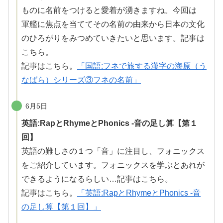
ものに名前をつけると
愛着
が
湧
きますね。今回は
軍艦
に
焦点
を当ててその名前の
由来
から日本の文化
のひろがりをみつめていきたいと思います。記事は
こちら。
記事はこちら。
「国語:フネで旅する漢字の海原（う
なばら）シリーズ③フネの名前」
6月5日
英語:RapとRhymeとPhonics -音の足し算【第１
回】
英語の
難
しさの１つ「音」に注目し、フォニックス
をご紹介しています。フォニックスを学ぶとあれが
できるようになるらしい…記事はこちら。
記事はこちら。
「英語:RapとRhymeとPhonics -音
の足し算【第１回】」