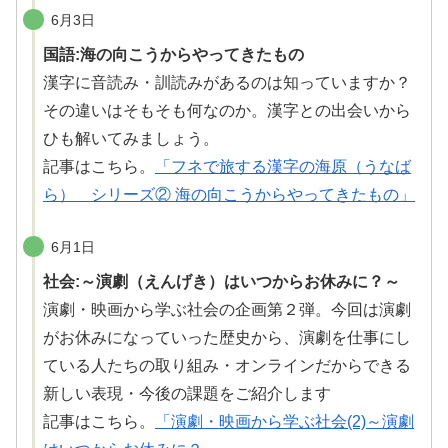
6月3日
国語:海の向こうからやってきたもの
漢字に音読み・訓読みがあるのは知っていますか？
その違いはそもそも何なのか。漢字との出会いから
ひも
解
いてみましょう。
記事はこちら。
「フネで旅する漢字の海原（うなば
ら） シリーズ② 海の向こうからやってきたもの」
6月1日
社会:～演劇（えんげき）はいつからお休みに？～
演劇
・映画から学ぶ社会の企画第２
弾
。今回は
演劇
がお休みになっていった歴史から、
演劇
を仕事にし
ている人たちの取り組み・オンラインだからできる
新しい表現・今後の課題をご紹介します
記事はこちら。
「
演劇
・映画から学ぶ社会(2)～
演劇