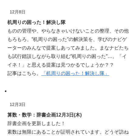
12月8日
机周りの困った！解決し隊
ものの
管理
や、やらなきゃいけないことの
整理
、その他
もろもろ、”
机周
りの
困
った”の
解決策
を、学びのナビゲ
ーターのみんなで
提案
しあってみました。まなナビたち
も
試行錯誤
しながら取り組む”
机周
りの困った”…。「イ
イネ！」と思える
提案
は見つかるでしょうか？？
記事はこちら。
「机周りの困った！解決し隊」
12月3日
算数・数学：辞書企画12月3日(木)
辞書企画を更新しました！
素数
は
無限
にあることが
証明
されています。どうぞ
訪
ね