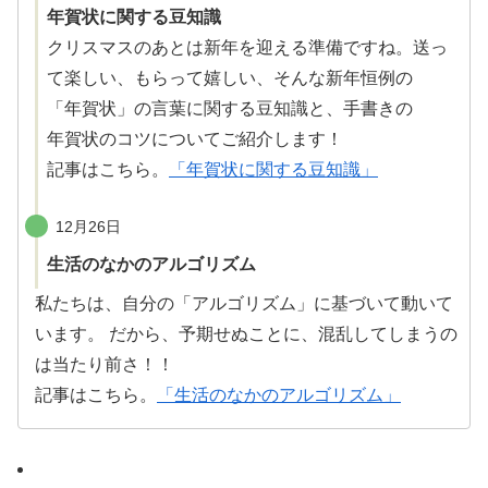
年賀状に関する豆知識
クリスマスのあとは
新年
を
迎
える
準備
ですね。送っ
て楽しい、もらって
嬉
しい、そんな
新年恒例
の
「
年賀状
」の言葉に関する
豆知識
と、手書きの
年賀状
のコツについてご
紹介
します！
記事はこちら。
「年賀状に関する豆知識」
12月26日
生活のなかのアルゴリズム
私たちは、自分の「アルゴリズム」に
基
づいて動いて
います。 だから、
予期
せぬことに、
混乱
してしまうの
は当たり前さ！！
記事はこちら。
「生活のなかのアルゴリズム」