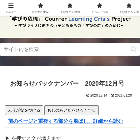
スク
リー
メニュー
まなナビNAVI
まなキキの動画
イベント告知
まなキキを応援
ンリ
ーダ
ーモ
ー
ド。
この
ボタ
ンを
押す
と、
ご利
用中
お知らせバックナンバー 2020年12月号
のス
クリ
ーン
2020.12.14
2021.01.20
リー
ダー
ふりがなをつける
もじのあいだをひろくする
の読
み上
前のページと重複する部分を飛ばし、詳細から読む
げを
スム
ーズ
▶
を
押
すと文が
増
えます
にで