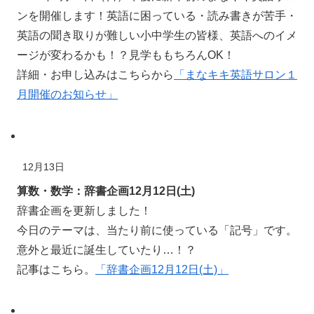
ンを
開催
します！英語に
困
っている・読み書きが苦手・
英語の聞き取りが
難
しい小中学生の
皆様
、英語へのイメ
ージが変わるかも！？
見学
ももちろんOK！
詳細
・お申し込みはこちらから
「まなキキ英語サロン１
月開催のお知らせ」
12月13日
算数・数学：辞書企画12月12日(土)
辞書企画を更新しました！
今日のテーマは、当たり前に使っている「
記号
」です。
意外
と最近に
誕生
していたり…！？
記事はこちら。
「辞書企画12月12日(土)」