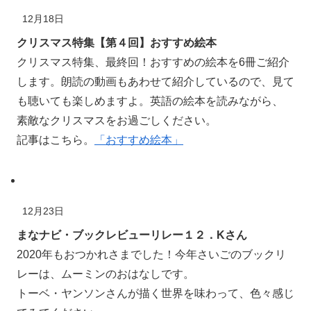
12月18日
クリスマス特集【第４回】おすすめ絵本
クリスマス
特集
、
最終回
！おすすめの絵本を6
冊
ご
紹介
します。
朗読
の動画もあわせて
紹介
しているので、見て
も
聴
いても楽しめますよ。英語の絵本を読みながら、
素敵
なクリスマスをお過ごしください。
記事はこちら。
「おすすめ絵本」
12月23日
まなナビ・ブックレビューリレー１２．Kさん
2020年もおつかれさまでした！今年さいごのブックリ
レーは、ムーミンのおはなしです。
トーベ・ヤンソンさんが
描
く世界を
味
わって、
色々
感じ