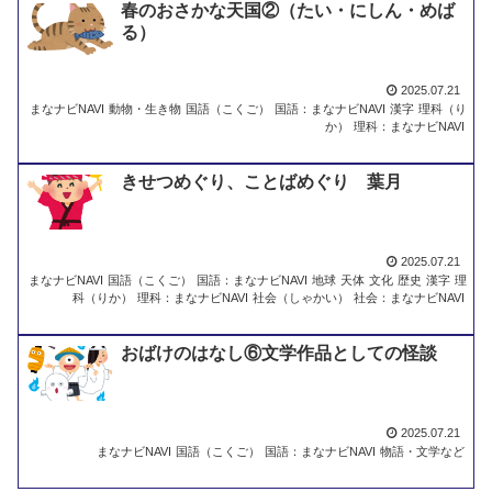
春のおさかな天国②（たい・にしん・めば
る）
2025.07.21
まなナビNAVI
動物・生き物
国語（こくご）
国語：まなナビNAVI
漢字
理科（り
か）
理科：まなナビNAVI
きせつめぐり、ことばめぐり 葉月
2025.07.21
まなナビNAVI
国語（こくご）
国語：まなナビNAVI
地球
天体
文化
歴史
漢字
理
科（りか）
理科：まなナビNAVI
社会（しゃかい）
社会：まなナビNAVI
おばけのはなし⑥文学作品としての怪談
2025.07.21
まなナビNAVI
国語（こくご）
国語：まなナビNAVI
物語・文学など