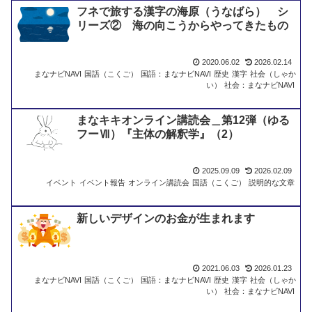
きま
フネで旅する漢字の海原（うなばら） シ
す
リーズ② 海の向こうからやってきたもの
2020.06.02
2026.02.14
まなナビNAVI
国語（こくご）
国語：まなナビNAVI
歴史
漢字
社会（しゃか
い）
社会：まなナビNAVI
まなキキオンライン講読会＿第12弾（ゆる
フーⅦ）『主体の解釈学』（2）
2025.09.09
2026.02.09
イベント
イベント報告
オンライン講読会
国語（こくご）
説明的な文章
新しいデザインのお金が生まれます
2021.06.03
2026.01.23
まなナビNAVI
国語（こくご）
国語：まなナビNAVI
歴史
漢字
社会（しゃか
い）
社会：まなナビNAVI