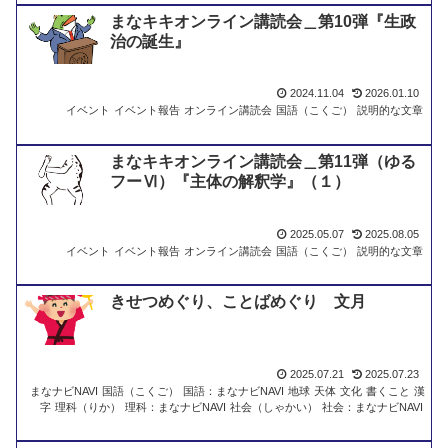
まなキキオンライン講読会＿第10弾『生政
治の誕生』
2024.11.04
2026.01.10
イベント
イベント報告
オンライン講読会
国語（こくご）
説明的な文章
まなキキオンライン講読会＿第11弾（ゆる
フーⅥ）『主体の解釈学』（１）
2025.05.07
2025.08.05
イベント
イベント報告
オンライン講読会
国語（こくご）
説明的な文章
きせつめぐり、ことばめぐり 文月
2025.07.21
2025.07.23
まなナビNAVI
国語（こくご）
国語：まなナビNAVI
地球
天体
文化
書くこと
漢
字
理科（りか）
理科：まなナビNAVI
社会（しゃかい）
社会：まなナビNAVI