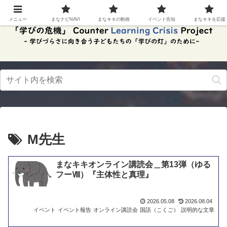
スク
リー
メニュー
まなナビNAVI
まなキキの動画
イベント告知
まなキキを応援
ンリ
ーダ
ーモ
ー
ド。
この
ボタ
ンを
押す
と、
ご利
用中
のス
M先生
クリ
ーン
リー
まなキキオンライン講読会＿第13弾（ゆる
ダー
フーⅧ）『主体性と真理』
の読
み上
げを
2026.05.08
2026.08.04
スム
イベント
イベント報告
オンライン講読会
国語（こくご）
説明的な文章
ーズ
にで